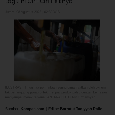
Lagi, Ini Ciri-Ciri Fisiknya
Jumat, 08 Agustus 2025 | 02:30 WIB
ILUSTRASI. Tingginya permintaan sering dimanfaatkan oleh oknum
tak bertanggung jawab untuk menjual produk palsu dengan kemasan
menyerupai merek terkenal. ANTARA FOTO/Arif Firmansyah
Sumber:
Kompas.com
|
Editor:
Barratut Taqiyyah Rafie