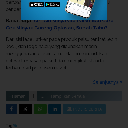
berwarna kuning cerah, sedangkan minyak palsu
cenderung lebih gelap.
Baca Juga:
Ciri-Ciri MinyaKita Palsu dan Cara
Cek Minyak Goreng Oplosan, Sudah Tahu?
Dari sisi label, stiker pada produk palsu terlihat lebih
kecil, dan logo halal yang digunakan masih
menggunakan desain lama. Hal ini menandakan
bahwa kemasan palsu tidak mengikuti standar
terbaru dari produsen resmi.
Selanjutnya
1
Halaman
2
Tampilkan Semua
INDEKS BERITA
Tag