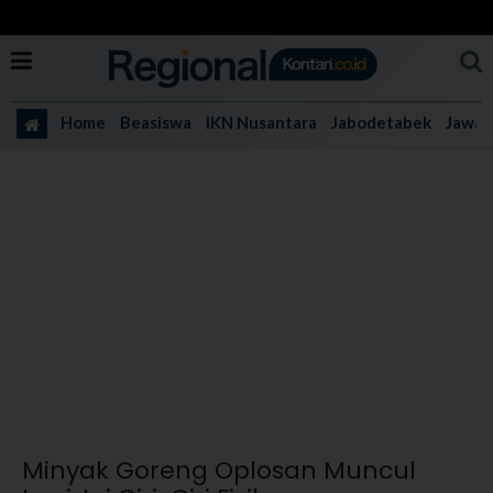
Home
Beasiswa
IKN Nusantara
Jabodetabek
Jawa 
Minyak Goreng Oplosan Muncul