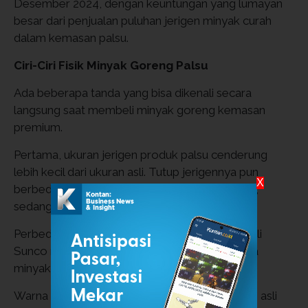
Desember 2024, dengan keuntungan yang lumayan
besar dari penjualan puluhan jerigen minyak curah
dalam kemasan palsu.
Ciri-Ciri Fisik Minyak Goreng Palsu
Ada beberapa tanda yang bisa dikenali secara
langsung saat membeli minyak goreng kemasan
premium.
Pertama, ukuran jerigen produk palsu cenderung
lebih kecil dari ukuran asli. Tutup jerigennya pun
X
berbeda: produk asli menggunakan tutup putih,
sedangkan palsu memakai tutup kuning.
Perbedaan juga terlihat dari berat isi. Produk asli
Sunco memiliki berat sekitar 4,6 kg, sementara
minyak palsu hanya 4,4 kg.
Warna minyak juga bisa menjadi petunjuk: versi asli