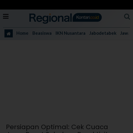
Home
Beasiswa
IKN Nusantara
Jabodetabek
Jawa 
Persiapan Optimal: Cek Cuaca