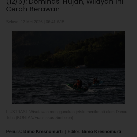
(12/5): Dominasi Hujan, Wilayah Ini
Cerah Berawan
Selasa, 12 Mei 2026 | 06:41 WIB
ILUSTRASI. Wisatawan menggunakan jetski menikmati alam Danau
Toba (KONTAN/Fransiskus Simbolon)
Penulis:
Bimo Kresnomurti
|
Editor:
Bimo Kresnomurti