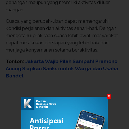
genangan maupun yang memiliki aktivitas di luar
ruangan.
Cuaca yang berubah-ubah dapat memengaruhi
kondisi perjalanan dan aktivitas sehari-hari. Dengan
mengetahui prakiraan cuaca lebih awal, masyarakat
dapat melakukan persiapan yang lebih baik dan
menjaga kenyamanan selama beraktivitas.
Tonton:
Jakarta Wajib Pilah Sampah! Pramono
Anung Siapkan Sanksi untuk Warga dan Usaha
Bandel
X