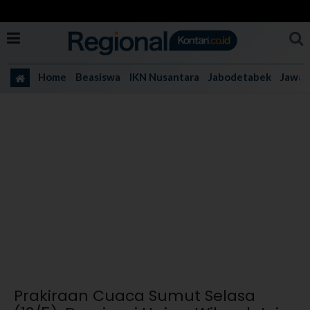
Home
Beasiswa
IKN Nusantara
Jabodetabek
Jawa 
Prakiraan Cuaca Sumut Selasa