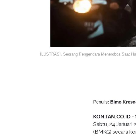
ILUSTRASI. Seorang Pengendara Menerobos Saat Huj
Penulis:
Bimo Kresn
KONTAN.CO.ID -
Sabtu, 24 Januari 
(BMKG) secara kon