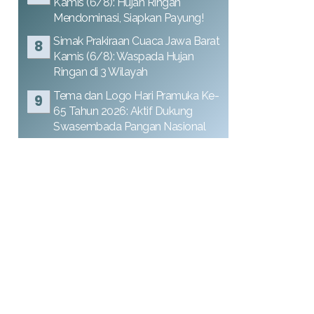
Kamis (6/8): Hujan Ringan
Mendominasi, Siapkan Payung!
Simak Prakiraan Cuaca Jawa Barat
Kamis (6/8): Waspada Hujan
Ringan di 3 Wilayah
Tema dan Logo Hari Pramuka Ke-
65 Tahun 2026: Aktif Dukung
Swasembada Pangan Nasional