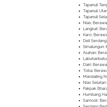
Tapanuli Ten
Tapanuli Uta
Tapanuli Sel
Nias: Berawa
Langkat: Ber
Karo: Berawa
Deli Serdang
Simalungun: 
Asahan: Ber
Labuhanbatu
Dairi: Beraw
Toba: Beraw
Mandailing N
Nias Selatan
Pakpak Bhara
Humbang Has
Samosir: Be
Serdang Beda