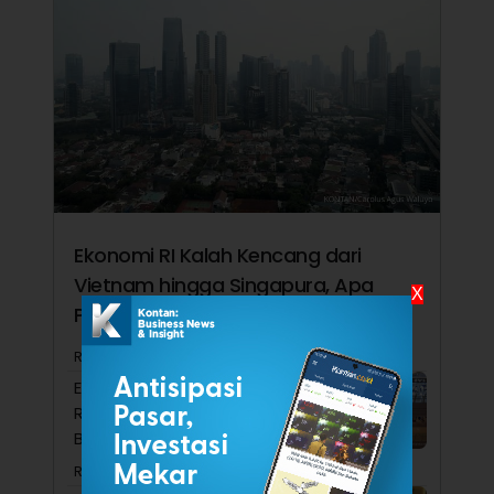
Ekonomi RI Kalah Kencang dari
Vietnam hingga Singapura, Apa
X
Penyebabnya?
Reporter Nurtiandriyani Simamora
Ekonom Ini Menduga Konsumsi
Rumah Tangga Ditopang
Belanja Orang Kaya
Reporter Siti Masitoh