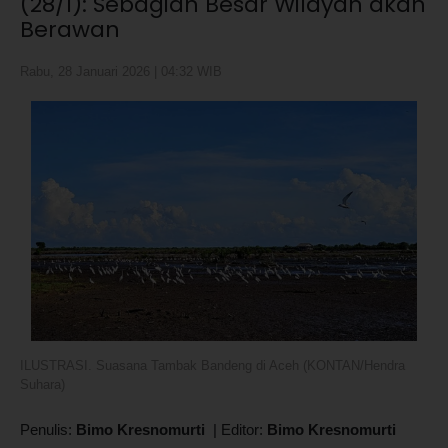
(28/1): Sebagian Besar Wilayah akan
Berawan
Rabu, 28 Januari 2026 | 04:32 WIB
ILUSTRASI. Suasana Tambak Bandeng di Aceh (KONTAN/Hendra
Suhara)
Penulis:
Bimo Kresnomurti
|
Editor:
Bimo Kresnomurti