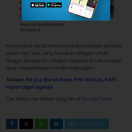
Investasi China Masuk Madura,
Kawasan Industri Wiraraja Siap
Dikembangkan
Reporter Nurtiandriyani
Simamora
Masyarakat dapat merencanakan berbagai aktivitas
sehari-hari, baik yang berkaitan dengan rumah
tangga, perjalanan, maupun kegiatan di luar ruangan,
guna mengantisipasi kondisi lingkungan.
Tonton:
88.519 Buruh Kena PHK di 2025, KSPI:
Impor Ugal-ugalan
Cek Berita dan Artikel yang lain di
Google News
INDEKS BERITA