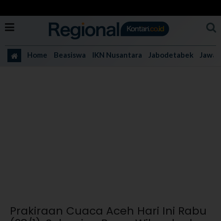
Home
Beasiswa
IKN Nusantara
Jabodetabek
Jawa 
Prakiraan Cuaca Aceh Hari Ini Rabu