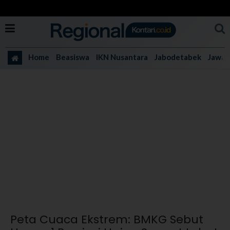
Home
Beasiswa
IKN Nusantara
Jabodetabek
Jawa 
Peta Cuaca Ekstrem: BMKG Sebut