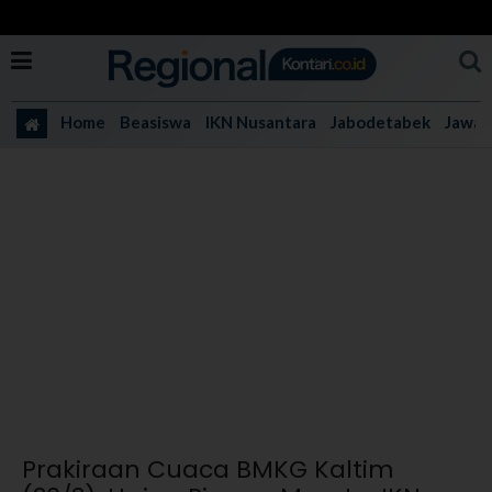
Home
Beasiswa
IKN Nusantara
Jabodetabek
Jawa 
Prakiraan Cuaca BMKG Kaltim