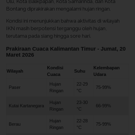
Ulu, Kota Balikpapan, Kota Samarinda, dan Kota
Bontang diprakirakan mengalami hujan ringan.
Kondisi ini menunjukkan bahwa aktivitas di wilayah
IKN masih berpotensi terganggu oleh hujan,
terutama pada siang hingga sore hari.
Prakiraan Cuaca Kalimantan Timur - Jumat, 20
Maret 2026
Kondisi
Kelembapan
Wilayah
Suhu
Cuaca
Udara
Hujan
22-29
Paser
75-99%
Ringan
°C
Hujan
23-30
Kutai Kartanegara
66-99%
Ringan
°C
Hujan
22-28
Berau
75-99%
Ringan
°C