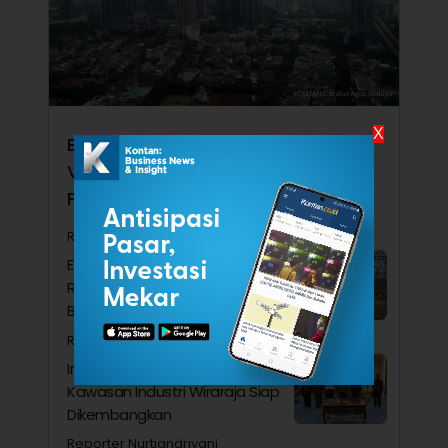
X
Ekonomi RI Kalah Kencang dari
Vietnam hingga Singapura, Apa
Penyebabnya?
Reporter Nurtiandriyani Simamora
Ekonom Ini Menduga Konsumsi
Rumah Tangga Ditopang
Belanja Orang Kaya
Reporter Siti Masitoh
Investasi China Masuk Madura,
Kawasan Industri Wiraraja Siap
Dikembangkan
Reporter Nurtiandriyani