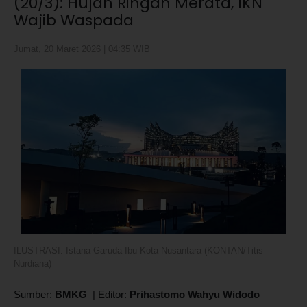
(20/3): Hujan Ringan Merata, IKN
Wajib Waspada
Jumat, 20 Maret 2026 | 04:35 WIB
ILUSTRASI. Istana Garuda Ibu Kota Nusantara (KONTAN/Titis
Nurdiana)
Sumber:
BMKG
|
Editor:
Prihastomo Wahyu Widodo