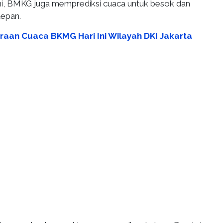
ini, BMKG juga memprediksi cuaca untuk besok dan
depan.
iraan Cuaca BKMG Hari Ini Wilayah DKI Jakarta