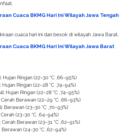
faat.
iraan Cuaca BKMG Hari Ini Wilayah Jawa Tengah
akiraan cuaca hari ini dan besok di wilayah Jawa Barat.
iraan Cuaca BKMG Hari Ini Wilayah Jawa Barat
i: Hujan Ringan (22–30 °C ,66–95%)
i: Hujan Ringan (22–28 °C ,74–94%)
li: Hujan Ringan (22–28 °C ,74–95%)
li: Cerah Berawan (22–29 °C ,66–93%)
li: Berawan (23–30 °C ,70–93%)
: Cerah (23–30 °C ,64–94%)
i: Cerah Berawan (23–31 °C ,62–91%)
i: Berawan (24–30 °C ,62–94%)