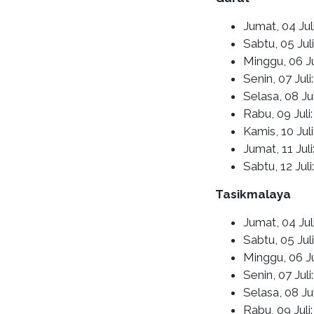
Jumat, 04 Ju
Sabtu, 05 Jul
Minggu, 06 J
Senin, 07 Jul
Selasa, 08 Ju
Rabu, 09 Jul
Kamis, 10 Jul
Jumat, 11 Jul
Sabtu, 12 Jul
Tasikmalaya
Jumat, 04 Ju
Sabtu, 05 Jul
Minggu, 06 J
Senin, 07 Jul
Selasa, 08 Ju
Rabu, 09 Jul