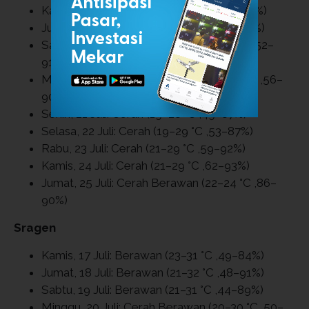
Kamis, 17 Juli: Berawan (20–29 °C ,55–89%)
Jumat, 18 Juli: Berawan (19–27 °C ,61–92%)
Sabtu, 19 Juli: Cerah Berawan (18–28 °C ,52–
91%)
Minggu, 20 Juli: Cerah Berawan (18–27 °C ,56–
90%)
Senin, 21 Juli: Cerah (19–28 °C ,49–87%)
Selasa, 22 Juli: Cerah (19–29 °C ,53–87%)
Rabu, 23 Juli: Cerah (21–29 °C ,59–92%)
Kamis, 24 Juli: Cerah (21–29 °C ,62–93%)
Jumat, 25 Juli: Cerah Berawan (22–24 °C ,86–
90%)
Sragen
Kamis, 17 Juli: Berawan (23–31 °C ,49–84%)
Jumat, 18 Juli: Berawan (21–32 °C ,48–91%)
Sabtu, 19 Juli: Berawan (21–31 °C ,44–89%)
Minggu, 20 Juli: Cerah Berawan (20–30 °C ,50–