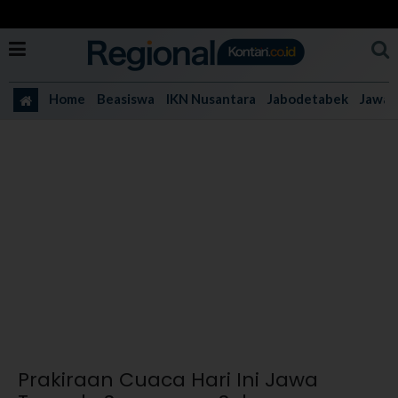
Home
Beasiswa
IKN Nusantara
Jabodetabek
Jawa 
Prakiraan Cuaca Hari Ini Jawa