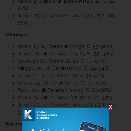
Kamis, 24 Juli: Cerah Berawan (24–32 °C ,52–
87%)
Jumat, 25 Juli: Cerah Berawan (24–25 °C ,85–
88%)
Wonogiri
Kamis, 17 Juli: Berawan (21–30 °C ,53–90%)
Jumat, 18 Juli: Berawan (19–29 °C ,55–96%)
Sabtu, 19 Juli: Cerah (18–29 °C ,50–93%)
Minggu, 20 Juli: Cerah (18–30 °C ,49–94%)
Senin, 21 Juli: Cerah (18–29 °C ,56–91%)
Selasa, 22 Juli: Cerah (19–31 °C ,50–93%)
Rabu, 23 Juli: Berawan (22–29 °C ,64–88%)
Kamis, 24 Juli: Berawan (22–30 °C ,61–93%)
Jumat, 25 Juli: Cerah Berawan (23–25 °C ,83–
X
90%)
Karanganyar