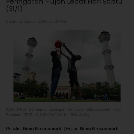
Peringatan Hujan Lebat Hari Sabtu
(31/1)
Sabtu, 31 Januari 2026 | 05:30 WIB
ILUSTRASI. Bermain di Lapangan Rumput Sintetis Alun-alun Kota
Bandung (TRIBUN JABAR/GANI KURNIAWAN)
Penulis:
Bimo Kresnomurti
|
Editor:
Bimo Kresnomurti