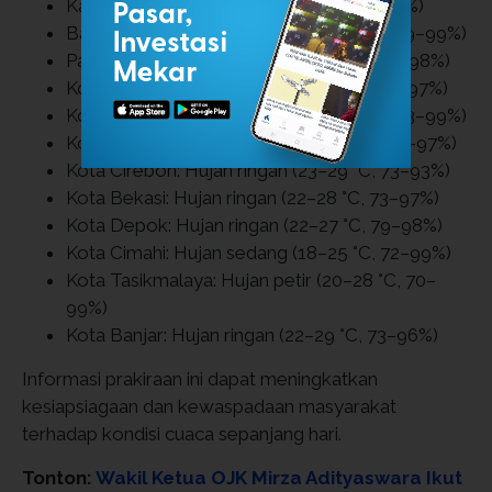
Karawang: Hujan ringan (22–30 °C, 70–97%)
Bandung Barat: Hujan ringan (19–25 °C, 79–99%)
Pangandaran: Hujan ringan (22–28 °C, 78–98%)
Kota Bogor: Hujan sedang (21–27 °C, 78–97%)
Kota Sukabumi: Hujan ringan (19–26 °C, 73–99%)
Kota Bandung: Hujan ringan (19–26 °C, 71–97%)
Kota Cirebon: Hujan ringan (23–29 °C, 73–93%)
Kota Bekasi: Hujan ringan (22–28 °C, 73–97%)
Kota Depok: Hujan ringan (22–27 °C, 79–98%)
Kota Cimahi: Hujan sedang (18–25 °C, 72–99%)
Kota Tasikmalaya: Hujan petir (20–28 °C, 70–
99%)
Kota Banjar: Hujan ringan (22–29 °C, 73–96%)
Informasi prakiraan ini dapat meningkatkan
kesiapsiagaan dan kewaspadaan masyarakat
terhadap kondisi cuaca sepanjang hari.
Tonton:
Wakil Ketua OJK Mirza Adityaswara Ikut