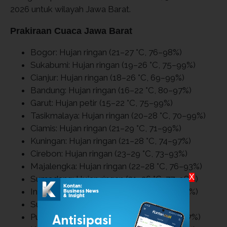
2026 untuk wilayah Jawa Barat.
Prakiraan Cuaca Jawa Barat
Bogor: Hujan ringan (21–27 °C, 76–98%)
Sukabumi: Hujan ringan (19–26 °C, 75–99%)
Cianjur: Hujan ringan (18–26 °C, 69–99%)
Bandung: Hujan ringan (16–22 °C, 80–97%)
Garut: Hujan petir (15–22 °C, 75–99%)
Tasikmalaya: Hujan ringan (20–28 °C, 70–99%)
Ciamis: Hujan ringan (21–29 °C, 71–99%)
Kuningan: Hujan ringan (21–28 °C, 74–97%)
Cirebon: Hujan ringan (23–29 °C, 73–93%)
Majalengka: Hujan ringan (22–28 °C, 76–93%)
X
Sumedang: Hujan ringan (21–26 °C, 77–98%)
Indramayu: Hujan ringan (23–29 °C, 76–97%)
Subang: Berawan (22–29 °C, 74–98%)
Purwakarta: Hujan ringan (22–28 °C, 74–97%)