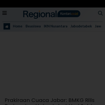
Home
Beasiswa
IKN Nusantara
Jabodetabek
Jawa 
Prakiraan Cuaca Jabar: BMKG Rilis