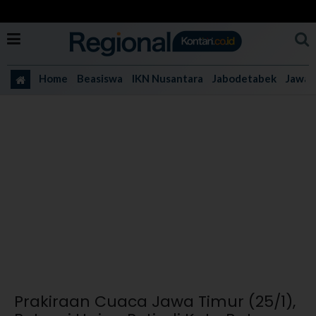
Home
Beasiswa
IKN Nusantara
Jabodetabek
Jawa 
Prakiraan Cuaca Jawa Timur (25/1),