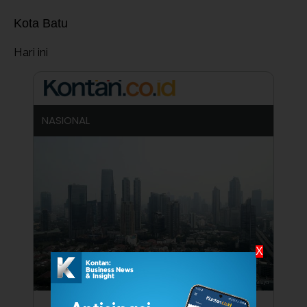
Kota Batu
Hari ini
NASIONAL
X