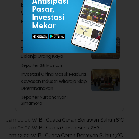
Ekonomi RI Kalah Kencang dari
Vietnam hingga Singapura, Apa
Penyebabnya?
Reporter Nurtiandriyani Simamora
Ekonom Ini Menduga Konsumsi
Rumah Tangga Ditopang
Belanja Orang Kaya
Reporter Siti Masitoh
Investasi China Masuk Madura,
Kawasan Industri Wiraraja Siap
Dikembangkan
Reporter Nurtiandriyani
Simamora
Jam 00:00 WIB : Cuaca Cerah Berawan Suhu 18°C
Jam 06:00 WIB : Cuaca Cerah Suhu 28°C
Jam 12:00 WIB : Cuaca Cerah Berawan Suhu 17°C