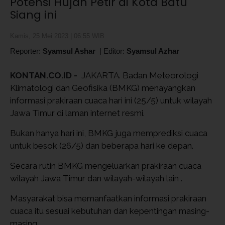
Potensi Hujan Petir di Kota Batu
Siang ini
Kamis, 25 Mei 2023 | 06:55 WIB
Reporter:
Syamsul Ashar
|
Editor:
Syamsul Azhar
KONTAN.CO.ID -
JAKARTA. Badan Meteorologi
Klimatologi dan Geofisika (BMKG) menayangkan
informasi prakiraan cuaca hari ini (25/5) untuk wilayah
Jawa Timur di laman internet resmi.
Bukan hanya hari ini, BMKG juga memprediksi cuaca
untuk besok (26/5) dan beberapa hari ke depan.
Secara rutin BMKG mengeluarkan prakiraan cuaca
wilayah Jawa Timur dan wilayah-wilayah lain .
Masyarakat bisa memanfaatkan informasi prakiraan
cuaca itu sesuai kebutuhan dan kepentingan masing-
masing.