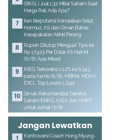
(BKSL) Jual 1,32 Miliar Saham Saat
Harga Reli, Ada Apa?
Iran Berpotensi Kendalikan Selat
Hormuz, AS dan Oman Bahas
Kesepakatan Akhiri Perang
Rupiah Ditutup Menguat Tipis ke
Rp 17.923 Per Dolar AS Hari Ini
(6/8); Asia Mixed
IHSG Terkoreksi 0,12% ke 6.343
pada Kamis (6/8), MBMA, MDKA,
EXCL Top Losers LQ45
Simak Rekomendasi Teknikal
Saham ENRG, AADI, dan AMRT
untuk Jumat (7/8)
Jangan Lewatkan
Kontroversi Coach Hong Myung-