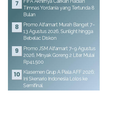
FIFA Akhirnya Cairkan Hadiah
Timnas Yordania yang Tertunda 8
Bulan
Promo Alfamart Murah Banget 7–
13 Agustus 2026, Sunlight hingga
Bebelac Diskon
Promo JSM Alfamart 7–9 Agustus
2026, Minyak Goreng 2 Liter Mulai
Rp41.500
Klasemen Grup A Piala AFF 2026:
Ini Skenario Indonesia Lolos ke
Semifinal