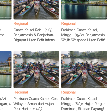
Regional
Regional
l,
Cuaca Kalsel Rabu (4/3):
Prakiraan Cuaca Kalsel,
mali
Banjarmasin & Banjarbaru
Minggu (15/2): Banjarmasin
Diguyur Hujan Petir Intens
Wajib Waspada Hujan Petir!
Regional
Regional
9/2):
Prakiraan Cuaca Kalsel: Cek
Prakiraan Cuaca Kalsel
ngan, 4
Wilayah Aman dari Hujan
Minggu (8/3): Hujan Ringan
ir!
Petir Hari Ini (14/5)
Dominasi, Siapkan Payung!