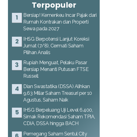
Terpopuler
Bersiap! Kemenkeu Incar Pajak dari
Rumah Kontrakan dan Properti
Sewa pada 2027
IHSG Berpotensi Lanjut Koreksi
Jumat (7/8), Cermati Saham
Pilihan Analis
Rupiah Menguat, Pelaku Pasar
Bersiap Menanti Putusan FTSE
Russell
Dian Swastatika (DSSA) Alihkan
9,63 Miliar Saham Treasuri per 10
Agustus, Saham Naik
IHSG Berpeluang Uji Level 6.400,
Simak Rekomendasi Saham TPIA,
CDIA, DSSA hingga BACH
Pemegang Saham Sentul City