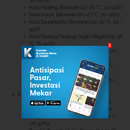
Kota Padang: Berawan (21–28 °C ,74–94%)
Kota Solok: Berawan (20–27 °C ,70–98%)
Kota Sawahlunto: Berawan (22–30 °C ,62–
99%)
Kota Padang Panjang: Hujan Ringan (19–26
°C ,71–99%)
X
Kota Bukittinggi: Berawan (18–24 °C ,70–
98%)
Kota Payakumbuh: Berawan (20–28 °C
,64–98%)
Kota Pariaman: Berawan (25–30 °C ,73–
94%)
Bangka Belitung
Bangka: Berawan (24–32 °C ,69–95%)
Belitung: Berawan (25–32 °C ,74–92%)
Bangka Selatan: Hujan Ringan (24–32 °C
,76–96%)