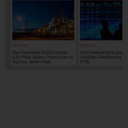
Investasi
Investasi
Dian Swastatika (DSSA) Alihkan
IHSG Melesat ke 6.409, W
9,63 Miliar Saham Treasuri per 10
Volatilitas Rebalancing M
Agustus, Saham Naik
FTSE