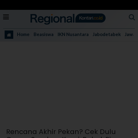
Home
Beasiswa
IKN Nusantara
Jabodetabek
Jawa 
Rencana Akhir Pekan? Cek Dulu