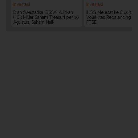
Investasi
Investasi
Dian Swastatika (DSSA) Alihkan
IHSG Melesat ke 6.409, W
9,63 Miliar Saham Treasuri per 10
Volatilitas Rebalancing M
Agustus, Saham Naik
FTSE