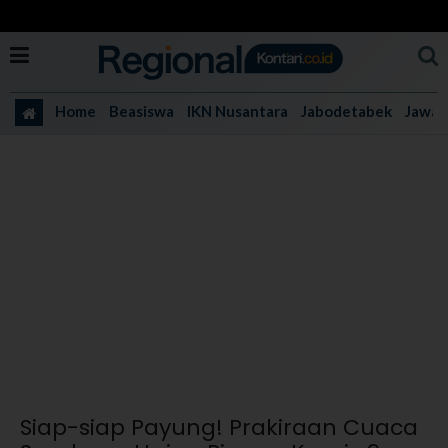
Home
Beasiswa
IKN Nusantara
Jabodetabek
Jawa 
Siap-siap Payung! Prakiraan Cuaca