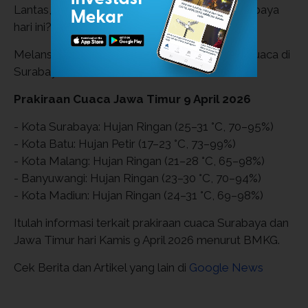
Lantas, bagaimana detail prakiraan cuaca Surabaya
hari ini?
Melansir dari laman BMKG, berikut prakiraan cuaca di
Surabaya dan Jawa Timur:
Prakiraan Cuaca Jawa Timur 9 April 2026
- Kota Surabaya: Hujan Ringan (25–31 °C, 70–95%)
- Kota Batu: Hujan Petir (17–23 °C, 73–99%)
- Kota Malang: Hujan Ringan (21–28 °C, 65–98%)
- Banyuwangi: Hujan Ringan (23–30 °C, 70–94%)
- Kota Madiun: Hujan Ringan (24–31 °C, 69–98%)
Itulah informasi terkait prakiraan cuaca Surabaya dan
Jawa Timur hari Kamis 9 April 2026 menurut BMKG.
Cek Berita dan Artikel yang lain di
Google News