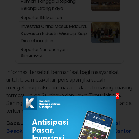
Rumah Tangga Ditopang
Belanja Orang Kaya
Reporter Siti Masitoh
Investasi China Masuk Madura,
Kawasan Industri Wiraraja Siap
Dikembangkan
Reporter Nurtiandriyani
Simamora
Informasi tersebut bermanfaat bagi masyarakat
untuk bisa melakukan persiapan jika sudah
mengetahui prakiraan cuaca di daerah masing-masing
termasuk area Surabaya dan Jawa Timur lainnya.
X
Sehingga berbagai aktivitas bisa berjalan lancar tanpa
terkendala cuaca.
Baca Juga:
PNS Pemkot Padang WFH Mulai
Besok (10/4), 7 Instansi Ini Tetap Kerja Di Kantor