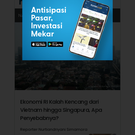
NASIONAL
Ekonomi RI Kalah Kencang dari
Vietnam hingga Singapura, Apa
Penyebabnya?
Reporter Nurtiandriyani Simamora