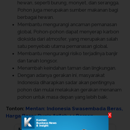
hewan, seperti burung, monyet, dan serangga.
Pohon juga merupakan sumber makanan bagi
berbagai hewan.
Membantu mengurangi ancaman pemanasan
global. Pohon-pohon dapat menyerap karbon
dioksida dari atmosfer, yang merupakan salah
satu penyebab utama pemanasan global.
Membantu mengurangi risiko terjadinya banjir
dan tanah longsor.
Menambah keindahan taman dan lingkungan.
Dengan adanya gerakan ini, masyarakat
Indonesia diharapkan sadar akan pentingnya
pohon dan mulai melakukan gerakan menanam
pohon untuk masa depan yang lebih baik.
Tonton:
Mentan: Indonesia Swasembada Beras,
X
Harga Beras Dunia Anjlok 44 Persen