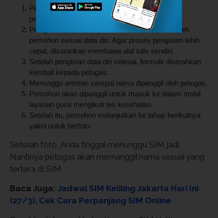
Pemohon bisa melakukan pendaftaran untuk
perpanjangan SIM.
Petugas akan memberikan formulir untuk diisi oleh
pemohon sesuai data diri. Agar proses pengisian lebih
cepat, disarankan membawa alat tulis sendiri.
Setelah pengisian data diri selesai, formulir diserahkan
kembali kepada petugas.
Menunggu antrean sampai nama dipanggil oleh petugas.
Pemohon akan dipanggil untuk masuk ke dalam mobil
layanan guna mengikuti tes kesehatan.
Setelah itu, pemohon melanjutkan ke tahap berikutnya
yakni untuk berfoto.
Setelah foto, Anda tinggal menunggu SIM jadi.
Nantinya petugas akan memanggil nama sesuai yang
tertera di SIM.
Baca Juga:
Jadwal SIM Keliling Jakarta Hari Ini
(27/3), Cek Cara Perpanjang SIM Online