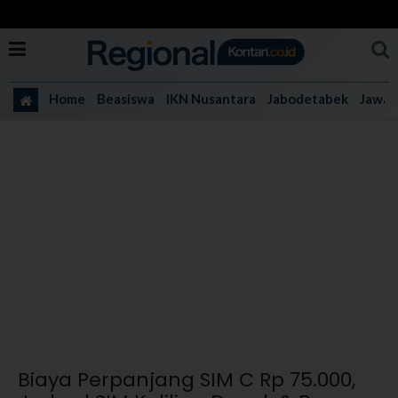
Home
Beasiswa
IKN Nusantara
Jabodetabek
Jawa 
Biaya Perpanjang SIM C Rp 75.000,