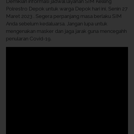
Demikian informasi jadwal layanan SIM Keliling
Polrestro Depok untuk warga Depok hari ini, Senin 27
Maret 2023 . Segera perpanjang masa berlaku SIM
Anda sebelum kedaluarsa. Jangan lupa untuk
mengenakan masker dan jaga jarak guna mencegahh
penularan Covid-19.