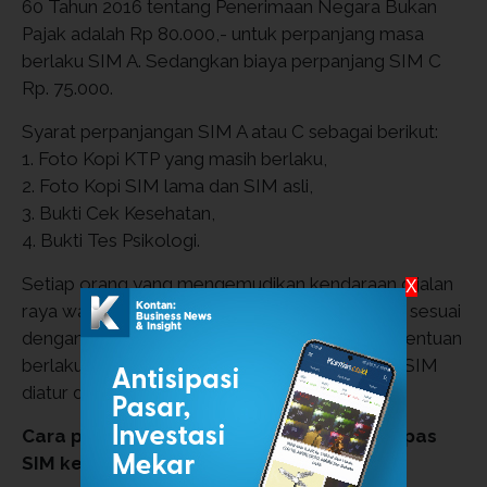
60 Tahun 2016 tentang Penerimaan Negara Bukan
Pajak adalah Rp 80.000,- untuk perpanjang masa
berlaku SIM A. Sedangkan biaya perpanjang SIM C
Rp. 75.000.
Syarat perpanjangan SIM A atau C sebagai berikut:
1. Foto Kopi KTP yang masih berlaku,
2. Foto Kopi SIM lama dan SIM asli,
3. Bukti Cek Kesehatan,
4. Bukti Tes Psikologi.
Setiap orang yang mengemudikan kendaraan dijalan
X
raya wajib mengantongi Surat Izin Mengemudi sesuai
dengan jenis kendaraan yang dikemudikan. Ketentuan
berlaku untuk pengendara yang tidak memiliki SIM
diatur dalam Pasal 281.
Cara perpanjang masa berlaku SIM di Satpas
SIM keliling hari ini di Depok dan Bogor: