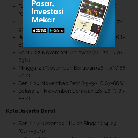
Rabu, 19 November: Hujan Ringan (25–28
°C,78–89%)
Kamis, 20 November: Berawan (25–29 °C,76–
90%)
Jumat, 21 November: Berawan (26–30 °C,68–
87%)
Sabtu, 22 November: Berawan (26–29 °C,70–
89%)
Minggu, 23 November: Berawan (26–30 °C,68–
90%)
Senin, 24 November: Petir (25–30 °C,67–88%)
Selasa, 25 November: Berawan (26–26 °C,83–
88%)
Kota Jakarta Barat
Senin, 17 November: Hujan Ringan (24–29
°C,73–90%)