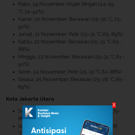
Rabu, 19 November: Hujan Ringan (24–29
°C,74–92%)
Kamis, 20 November: Berawan (25–30 °C,73–
90%)
Jumat, 21 November: Petir (25–31 °C,65–89%)
Sabtu, 22 November: Berawan (25–31 °C,65–
88%)
Minggu, 23 November: Berawan (25–31 °C,61–
90%)
Senin, 24 November: Petir (25–31 °C,62–88%)
Selasa, 25 November: Berawan (25–26 °C,85–
89%)
Kota Jakarta Utara
X
Senin, 17 November: Berawan (25–29 °C,75–
88%)
Selasa, 18 November: Hujan Ringan (25–28
°C,77–91%)