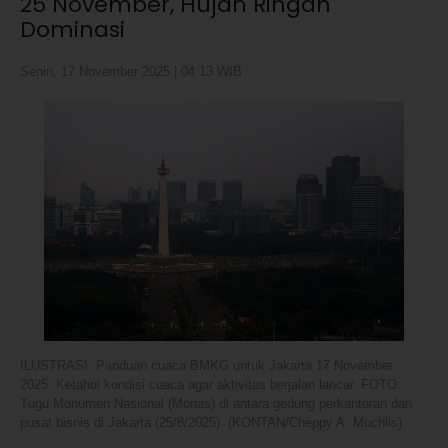
25 November, Hujan Ringan
Dominasi
Senin, 17 November 2025 | 04:13 WIB
ILUSTRASI. Panduan cuaca BMKG untuk Jakarta 17 November
2025. Ketahui kondisi cuaca agar aktivitas berjalan lancar. FOTO:
Tugu Monumen Nasional (Monas) di antara gedung perkantoran dan
pusat bisnis di Jakarta (25/8/2025). (KONTAN/Cheppy A. Muchlis)