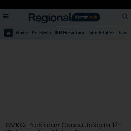
Home
Beasiswa
IKN Nusantara
Jabodetabek
Jawa 
BMKG: Prakiraan Cuaca Jakarta 17-