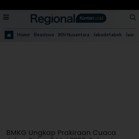
Home
Beasiswa
IKN Nusantara
Jabodetabek
Jawa 
BMKG Ungkap Prakiraan Cuaca