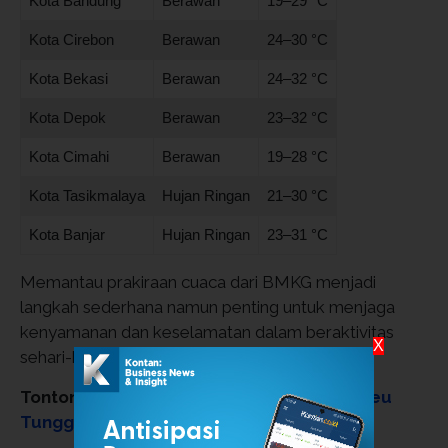
Kota Bandung
Berawan
19–29 °C
Kota Cirebon
Berawan
24–30 °C
Kota Bekasi
Berawan
24–32 °C
Kota Depok
Berawan
23–32 °C
Kota Cimahi
Berawan
19–28 °C
Kota Tasikmalaya
Hujan Ringan
21–30 °C
Kota Banjar
Hujan Ringan
23–31 °C
Memantau prakiraan cuaca dari BMKG menjadi
langkah sederhana namun penting untuk menjaga
kenyamanan dan keselamatan dalam beraktivitas
X
sehari-hari.
Tonton:
WFH ASN Lanjut atau Stop? Menkeu
Tunggu Harga Minyak Dunia!