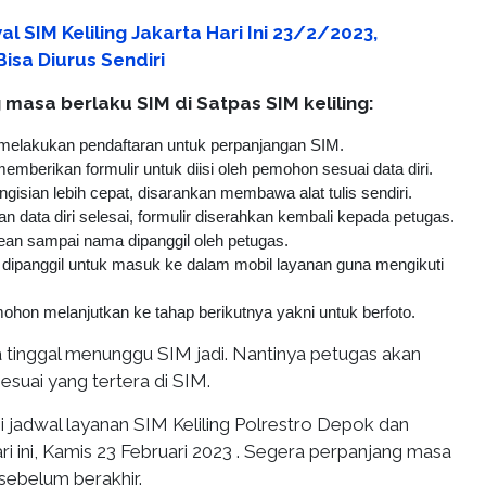
l SIM Keliling Jakarta Hari Ini 23/2/2023,
isa Diurus Sendiri
masa berlaku SIM di Satpas SIM keliling:
elakukan pendaftaran untuk perpanjangan SIM.
mberikan formulir untuk diisi oleh pemohon sesuai data diri.
gisian lebih cepat, disarankan membawa alat tulis sendiri.
an data diri selesai, formulir diserahkan kembali kepada petugas.
an sampai nama dipanggil oleh petugas.
ipanggil untuk masuk ke dalam mobil layanan guna mengikuti
mohon melanjutkan ke tahap berikutnya yakni untuk berfoto.
a tinggal menunggu SIM jadi. Nantinya petugas akan
suai yang tertera di SIM.
i jadwal layanan SIM Keliling Polrestro Depok dan
i ini, Kamis 23 Februari 2023 . Segera perpanjang masa
sebelum berakhir.