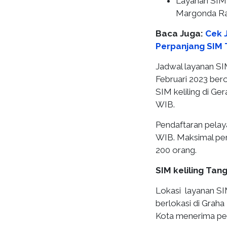
Layanan SIM 
Margonda R
Baca Juga:
Cek J
Perpanjang SIM 
Jadwal layanan SIM
Februari 2023 bero
SIM keliling di Ge
WIB.
Pendaftaran pelaya
WIB. Maksimal pem
200 orang.
SIM keliling Tan
Lokasi layanan SIM
berlokasi di Grah
Kota menerima pen