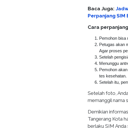
Baca Juga:
Jadwa
Perpanjang SIM B
Cara perpanjang 
Pemohon bisa m
Petugas akan me
Agar proses pen
Setelah pengisi
Menunggu antre
Pemohon akan d
tes kesehatan.
Setelah itu, pe
Setelah foto, And
memanggil nama se
Demikian informas
Tangerang Kota har
berlaku SIM Anda 