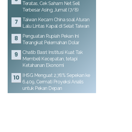
Teratas, Cek Saham Net Sell
Terbesar Asing, Jumat (7/8)
Taiwan Kecam China soal Aturan
Lalu Lintas Kapal di Selat Taiwan
Penguatan Rupiah Pekan Ini
Terangkat Pelemahan Dolar
Chatib Basri: Institusi Kuat Tak
Membeli Kecepatan, tetapi
Ketahanan Ekonomi
IHSG Menguat 2,78% Sepekan ke
6.409, Cermati Proyeksi Analis
untuk Pekan Depan