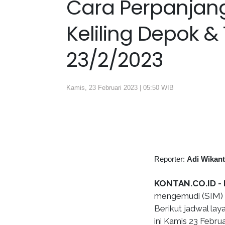
Cara Perpanjang
Keliling Depok &
23/2/2023
Kamis, 23 Februari 2023 | 05:50 WIB
Reporter:
Adi Wikan
KONTAN.CO.ID -
mengemudi (SIM) mu
Berikut jadwal lay
ini Kamis 23 Februa