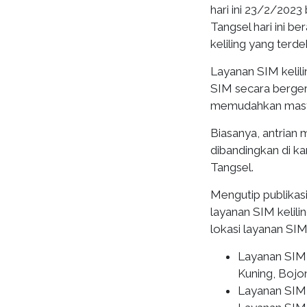
hari ini 23/2/2023
Tangsel hari ini b
keliling yang terde
Layanan SIM kelil
SIM secara bergera
memudahkan masy
Biasanya, antrian m
dibandingkan di k
Tangsel.
Mengutip publikas
layanan SIM kelili
lokasi layanan SIM 
Layanan SIM 
Kuning, Boj
Layanan SIM k