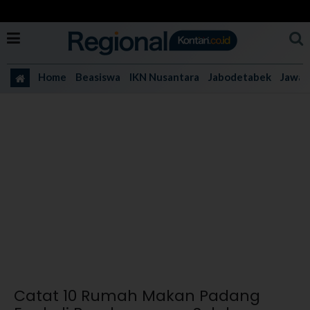
Home
Beasiswa
IKN Nusantara
Jabodetabek
Jawa 
Catat 10 Rumah Makan Padang