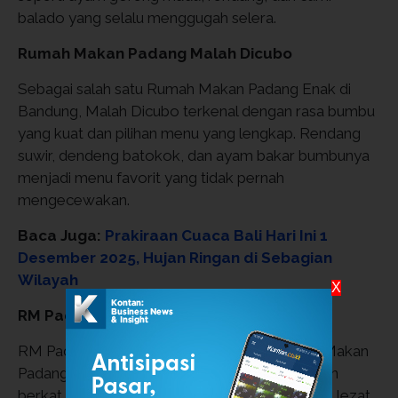
balado yang selalu menggugah selera.
Rumah Makan Padang Malah Dicubo
Sebagai salah satu Rumah Makan Padang Enak di
Bandung, Malah Dicubo terkenal dengan rasa bumbu
yang kuat dan pilihan menu yang lengkap. Rendang
suwir, dendeng batokok, dan ayam bakar bumbunya
menjadi menu favorit yang tidak pernah
mengecewakan.
Baca Juga:
Prakiraan Cuaca Bali Hari Ini 1
Desember 2025, Hujan Ringan di Sebagian
Wilayah
X
RM Padang Keren
RM Padang Keren menjadi salah satu Rumah Makan
Padang Enak di Bandung yang tengah naik daun
berkat sajian yang rapi dan rasa yang konsisten lezat.