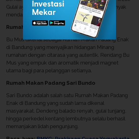
Gulai ayam kampung dan sambal merahnya banyak
mendapat pujian dari para pelanggan.
Rumah Masakan Padang Bu Mus
Bu Mus dikenal sebagai Rumah Makan Padang Enak
di Bandung yang menyajikan hidangan Minang
rumahan dengan citarasa yang autentik. Rendang Bu
Mus yang empuk dan aromatik menjadi magnet
utama bagi para pelanggan setianya.
Rumah Makan Padang Sari Bundo
Sari Bundo adalah salah satu Rumah Makan Padang
Enak di Bandung yang sudah lama dikenal
masyarakat. Dendeng balado renyah, gulai tunjang,
hingga perkedel kentang lembutnya selalu berhasil
memanjakan lidah pengunjung.
Baca Juga:
BMKG: Prakiraan Cuaca Yogyakarta,