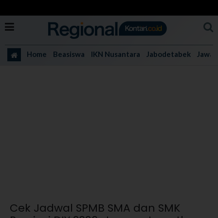
Home
Beasiswa
IKN Nusantara
Jabodetabek
Jawa 
Cek Jadwal SPMB SMA dan SMK