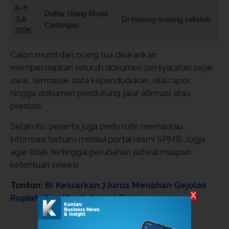
8–9
Daftar Ulang Murid
Juli
Di masing-masing sekolah
Cadangan
2026
Calon murid dan orang tua disarankan
mempersiapkan seluruh dokumen persyaratan sejak
awal, termasuk data kependudukan, nilai rapor,
hingga dokumen pendukung jalur afirmasi atau
prestasi.
Selain itu, peserta juga perlu rutin memantau
informasi terbaru melalui portal resmi SPMB Jogja
agar tidak tertinggal perubahan jadwal maupun
ketentuan seleksi.
Tonton:
BI Keluarkan 7Jurus Menahan Gejolak
X
Rupiah, Apa Masih Ampuh?