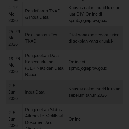
4–12
Khusus calon murid lulusan
Pendaftaran TKAD
Mei
luar DIY. Online di
& Input Data
2026
spmb.jogjaprov.go.id
25–26
Pelaksanaan Tes
Dilaksanakan secara luring
Mei
TKAD
di sekolah yang ditunjuk
2026
Pengecekan Data
18–29
Kependudukan
Online di
Mei
(CEK NIK) dan Data
spmb.jogjaprov.go.id
2026
Rapor
2–5
Khusus calon murid lulusan
Juni
Input Data
sebelum tahun 2026
2026
Pengecekan Status
2–5
Afirmasi & Verifikasi
Juni
Online
Dokumen Jalur
2026
Afirmasi