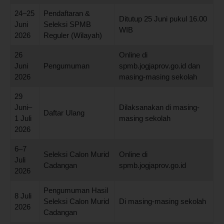
24–25
Pendaftaran &
Ditutup 25 Juni pukul 16.00
Juni
Seleksi SPMB
WIB
2026
Reguler (Wilayah)
26
Online di
Juni
Pengumuman
spmb.jogjaprov.go.id dan
2026
masing-masing sekolah
29
Juni–
Dilaksanakan di masing-
Daftar Ulang
1 Juli
masing sekolah
2026
6–7
Seleksi Calon Murid
Online di
Juli
Cadangan
spmb.jogjaprov.go.id
2026
Pengumuman Hasil
8 Juli
Seleksi Calon Murid
Di masing-masing sekolah
2026
Cadangan