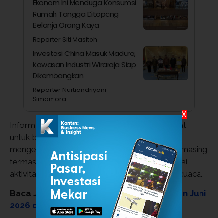
Ekonom Ini Menduga Konsumsi
Rumah Tangga Ditopang
Belanja Orang Kaya
Reporter Siti Masitoh
Investasi China Masuk Madura,
Kawasan Industri Wiraraja Siap
Dikembangkan
Reporter Nurtiandriyani
Simamora
X
Informasi tersebut bermanfaat bagi masyarakat
untuk bisa melakukan persiapan jika sudah
mengetahui prakiraan cuaca di daerah masing-masing
termasuk area Jabodetabek. Sehingga berbagai
aktivitas bisa berjalan lancar tanpa terkendala cuaca.
Baca Juga:
Simak Rincian Harga BBM Bulan Juni
2026 di Pertamina, Shell dan BP