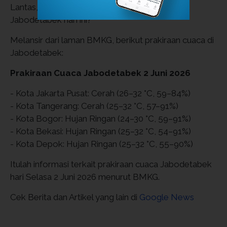
Lantas, bagaimana detail prakiraan cuaca
Jabodetabek hari ini?
Melansir dari laman BMKG, berikut prakiraan cuaca di
Jabodetabek:
Prakiraan Cuaca Jabodetabek 2 Juni 2026
- Kota Jakarta Pusat: Cerah (26–32 °C, 59–84%)
- Kota Tangerang: Cerah (25–32 °C, 57–91%)
- Kota Bogor: Hujan Ringan (24–30 °C, 59–91%)
- Kota Bekasi: Hujan Ringan (25–32 °C, 54–91%)
- Kota Depok: Hujan Ringan (25–32 °C, 55–90%)
Itulah informasi terkait prakiraan cuaca Jabodetabek
hari Selasa 2 Juni 2026 menurut BMKG.
Cek Berita dan Artikel yang lain di
Google News