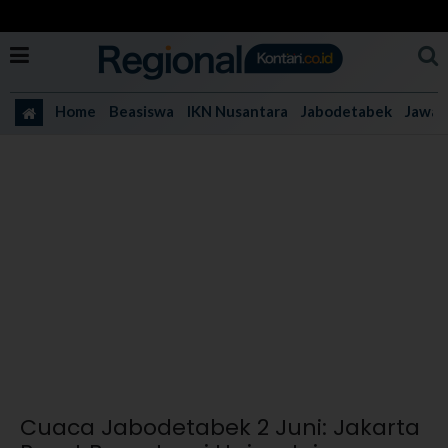
Home
Beasiswa
IKN Nusantara
Jabodetabek
Jawa 
Cuaca Jabodetabek 2 Juni: Jakarta