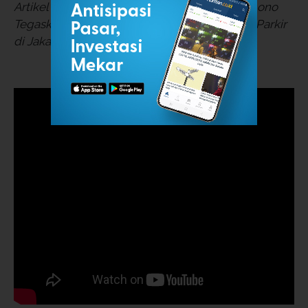
Artikel ini tayang di Kompas.tv berjudul "Pramono
Tegaskan Belum Ada Rencana Kenaikan Tarif Parkir
di Jakarta"