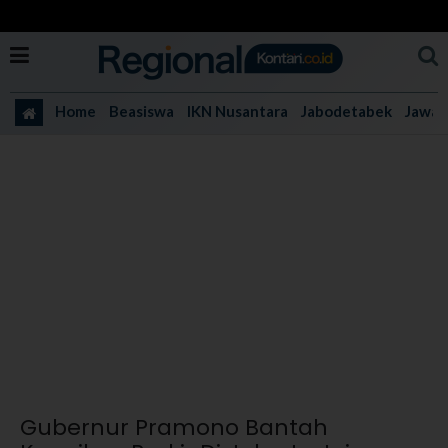
Home
Beasiswa
IKN Nusantara
Jabodetabek
Jawa 
Gubernur Pramono Bantah