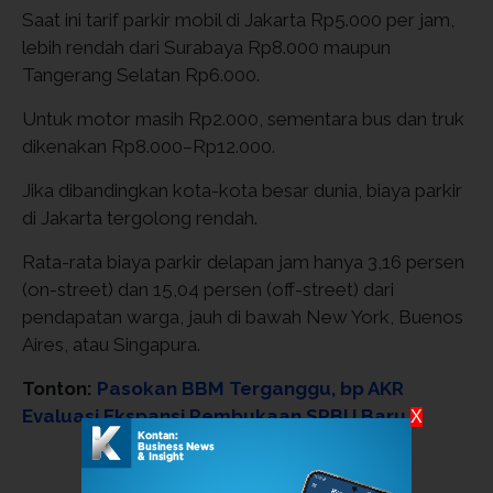
Saat ini tarif parkir mobil di Jakarta Rp5.000 per jam,
lebih rendah dari Surabaya Rp8.000 maupun
Tangerang Selatan Rp6.000.
Untuk motor masih Rp2.000, sementara bus dan truk
dikenakan Rp8.000–Rp12.000.
Jika dibandingkan kota-kota besar dunia, biaya parkir
di Jakarta tergolong rendah.
Rata-rata biaya parkir delapan jam hanya 3,16 persen
(on-street) dan 15,04 persen (off-street) dari
pendapatan warga, jauh di bawah New York, Buenos
Aires, atau Singapura.
Tonton:
Pasokan BBM Terganggu, bp AKR
Evaluasi Ekspansi Pembukaan SPBU Baru
X