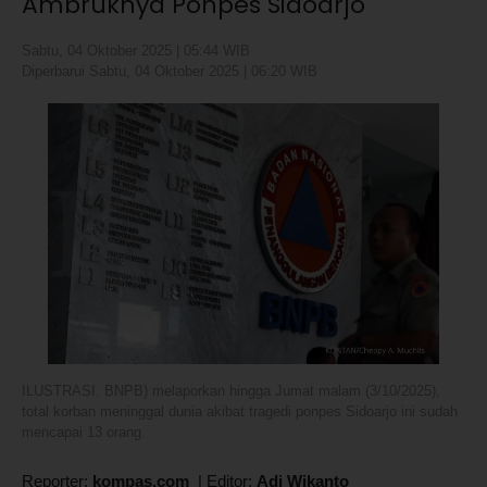
Ambruknya Ponpes Sidoarjo
Sabtu, 04 Oktober 2025 | 05:44 WIB
Diperbarui Sabtu, 04 Oktober 2025 | 06:20 WIB
ILUSTRASI. BNPB) melaporkan hingga Jumat malam (3/10/2025),
total korban meninggal dunia akibat tragedi ponpes Sidoarjo ini sudah
mencapai 13 orang.
Reporter:
kompas.com
|
Editor:
Adi Wikanto