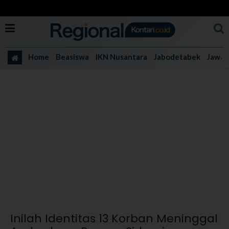
Home
Beasiswa
IKN Nusantara
Jabodetabek
Jawa 
Inilah Identitas 13 Korban Meninggal