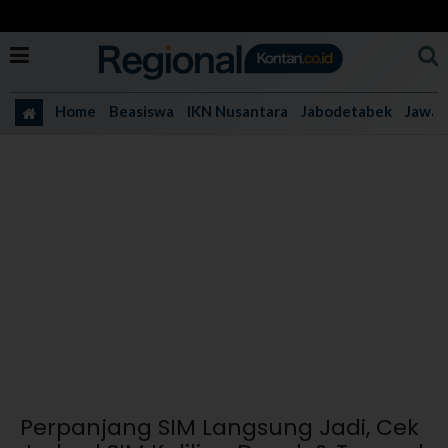
Home
Beasiswa
IKN Nusantara
Jabodetabek
Jawa 
Perpanjang SIM Langsung Jadi, Cek