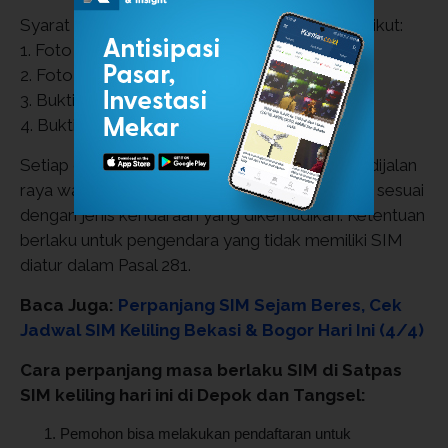
Syarat perpanjangan SIM A atau C sebagai berikut:
1. Foto Kopi KTP yang masih berlaku,
2. Foto Kopi SIM lama dan SIM asli,
3. Bukti Cek Kesehatan,
4. Bukti Tes Psikologi.
Setiap orang yang mengemudikan kendaraan dijalan
raya wajib mengantongi Surat Izin Mengemudi sesuai
dengan jenis kendaraan yang dikemudikan. Ketentuan
berlaku untuk pengendara yang tidak memiliki SIM
diatur dalam Pasal 281.
Baca Juga:
Perpanjang SIM Sejam Beres, Cek
Jadwal SIM Keliling Bekasi & Bogor Hari Ini (4/4)
Cara perpanjang masa berlaku SIM di Satpas
SIM keliling hari ini di Depok dan Tangsel:
Pemohon bisa melakukan pendaftaran untuk