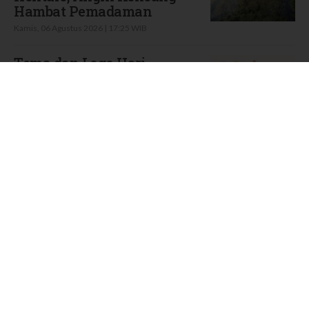
Hambat Pemadaman
Kamis, 06 Agustus 2026 | 17:25 WIB
Tema dan Logo Hari
Pramuka Ke-65 Tahun 2026:
Aktif Dukung Swasembada
Pangan Nasional
Kamis, 06 Agustus 2026 | 09:11 WIB
Intip Prakiraan Cuaca
Sumsel Kamis (6/8): Hujan
Ringan Mendominasi,
Siapkan Payung!
Kamis, 06 Agustus 2026 | 06:30 WIB
Simak Prakiraan Cuaca
Jawa Barat Kamis (6/8):
Waspada Hujan Ringan di 3
Wilayah