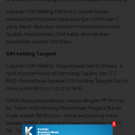
Layanan SIM Keliling Polrestro Depok hanya
melayani permohonan perpanjangan SIM A dan C
yang dapat dilakukan sebelum masa berlaku habis.
Apabila masa berlaku SIM habis diberlakukan
penerbitan seperti SIM Baru.
SIM keliling Tangsel
Layanan SIM Keliling Tangsel pada hari ini Selasa, 4
April 2023 berlokasi di Pamulang Square dan ITC
BSD. Pendaftaran layanan SIM keliling Tangsel hari ini
mulai pukul 08.00 s / d 13.00 WIB.
Untuk biaya perpanjangan sesuai dengan PP Nomor
60 Tahun 2016 tentang Penerimaan Negara Bukan
Pajak adalah Rp 80.000,- untuk perpanjang masa
berlaku SIM A. Sedangkan biaya perpanjang SIM C
X
Rp. 75.000.