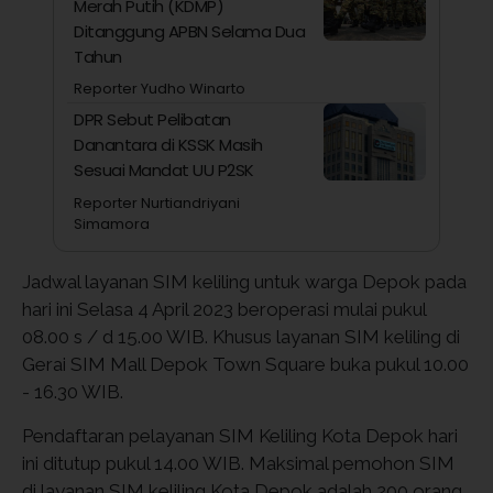
Merah Putih (KDMP)
Ditanggung APBN Selama Dua
Tahun
Reporter Yudho Winarto
DPR Sebut Pelibatan
Danantara di KSSK Masih
Sesuai Mandat UU P2SK
Reporter Nurtiandriyani
Simamora
Jadwal layanan SIM keliling untuk warga Depok pada
hari ini Selasa 4 April 2023 beroperasi mulai pukul
08.00 s / d 15.00 WIB. Khusus layanan SIM keliling di
Gerai SIM Mall Depok Town Square buka pukul 10.00
- 16.30 WIB.
Pendaftaran pelayanan SIM Keliling Kota Depok hari
ini ditutup pukul 14.00 WIB. Maksimal pemohon SIM
di layanan SIM keliling Kota Depok adalah 200 orang.