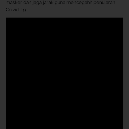
masker dan jaga jarak guna mencegahh penularan
Covid-19.