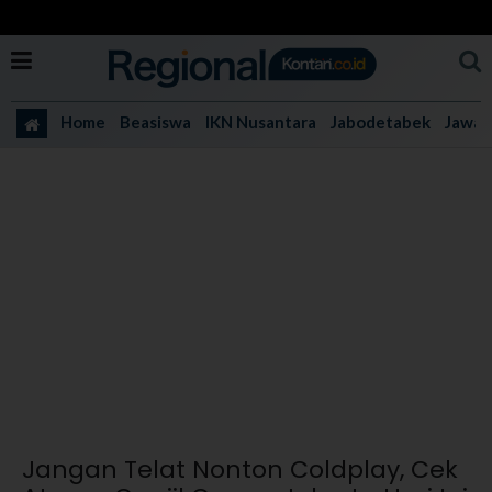
Home
Beasiswa
IKN Nusantara
Jabodetabek
Jawa 
Jangan Telat Nonton Coldplay, Cek