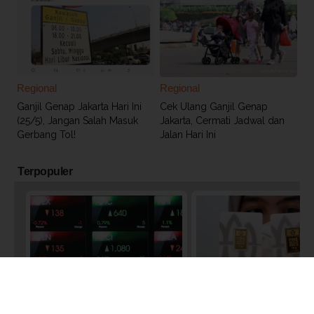
Regional
Regional
Ganjil Genap Jakarta Hari Ini
Cek Ulang Ganjil Genap
(25/5), Jangan Salah Masuk
Jakarta, Cermati Jadwal dan
Gerbang Tol!
Jalan Hari Ini
Terpopuler
Investasi
Investasi