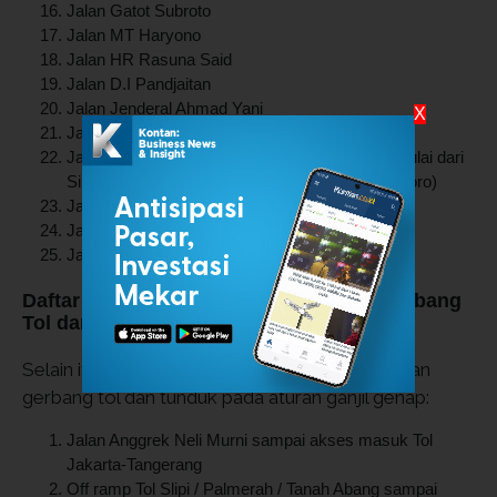
Jalan Gatot Subroto
Jalan MT Haryono
Jalan HR Rasuna Said
Jalan D.I Pandjaitan
Jalan Jenderal Ahmad Yani
X
Jalan Pramuka
Jalan Salemba Raya (sisi Barat, untuk Timur mulai dari
Simpang Jalan Paseban Raya sampai Diponegoro)
Jalan Kramat Raya
Jalan Stasiun Senen
Jalan Gunung Sahari
Daftar Jalan yang Terhubung dengan Gerbang
Tol dan Aturan Ganjil Genap
Selain itu, beberapa jalan juga terhubung dengan
gerbang tol dan tunduk pada aturan ganjil genap:
Jalan Anggrek Neli Murni sampai akses masuk Tol
Jakarta-Tangerang
Off ramp Tol Slipi / Palmerah / Tanah Abang sampai