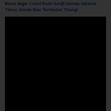
Baca Juga:
Catat Rute Ganjil Genap Jakarta
Timur, Simak Biar Terhindar Tilang!