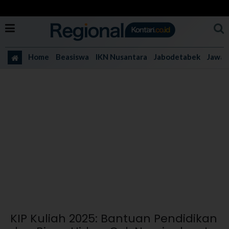
Home
Beasiswa
IKN Nusantara
Jabodetabek
Jawa 
KIP Kuliah 2025: Bantuan Pendidikan