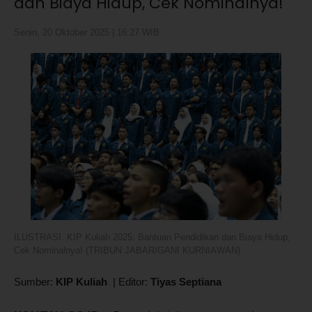
dan Biaya Hidup, Cek Nominalnya!
Senin, 20 Oktober 2025 | 16:27 WIB
ILUSTRASI. KIP Kuliah 2025: Bantuan Pendidikan dan Biaya Hidup,
Cek Nominalnya! (TRIBUN JABAR/GANI KURNIAWAN)
Sumber:
KIP Kuliah
|
Editor:
Tiyas Septiana