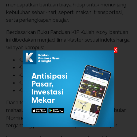
mendapatkan bantuan biaya hidup untuk menunjang
kebutuhan sehari-hari, seperti makan, transportasi,
serta perlengkapan belajar.
Berdasarkan Buku Panduan KIP Kuliah 2025, bantuan
ini dibedakan menjadi lima klaster sesuai indeks harga
wilayah kampus:
X
Klaster 1: Rp 800.000 per bulan
Klaster 2: Rp 950.000 per bulan
Klaster 3: Rp 1.100.000 per bulan
Klaster 4: Rp 1.250.000 per bulan
Klaster 5: Rp 1.400.000 per bulan
Dana tersebut dicairkan langsung ke rekening
mahasiswa penerima per semester, bukan per bulan.
Nominal bantuan tiap penerima bisa berbeda
tergantung pada rata-rata biaya hidup di wilayah