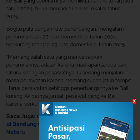
ke Bali yang sebelumnya memiliki 13 airline lokal pada
tahun 2024, turun menjadi 11 airline lokal di tahun
2025.
Begitu pula dengan rute penerbangan, mengalami
penurunan dari 25 rute domestik di tahun 2024,
berkurang menjadi 23 rute domestik di tahun 2025.
“Memang salah satu yang menyebabkan
penurunannya adalah karena maskapai Garuda dan
Citilink sebagian pesawatnya itu sedang menjalani
masa perawatan karena memang sudah jatuh tempo.
Harus perawatan sehingga penerbangannya ke Bali
kurang. Akibatnya jumlah pesawat yang ke Bali
X
karena berkurang itu penuh terus,” tambah dia.
Baca Juga:
Catat 6 Tempat Makan Cuanki Enak
di Bandung yang Patut Dicoba Saat Libur
Nataru