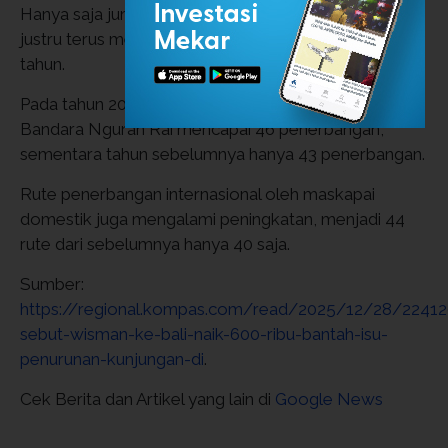
Hanya saja jumlah rute dan airline internasional yang
justru terus mengalami peningkatan dari tahun ke
tahun.
Pada tahun 2025, jumlah maskapai internasional di
Bandara Ngurah Rai mencapai 46 penerbangan,
sementara tahun sebelumnya hanya 43 penerbangan.
Rute penerbangan internasional oleh maskapai
domestik juga mengalami peningkatan, menjadi 44
rute dari sebelumnya hanya 40 saja.
Sumber:
https://regional.kompas.com/read/2025/12/28/22412
sebut-wisman-ke-bali-naik-600-ribu-bantah-isu-
penurunan-kunjungan-di
.
Cek Berita dan Artikel yang lain di
Google News