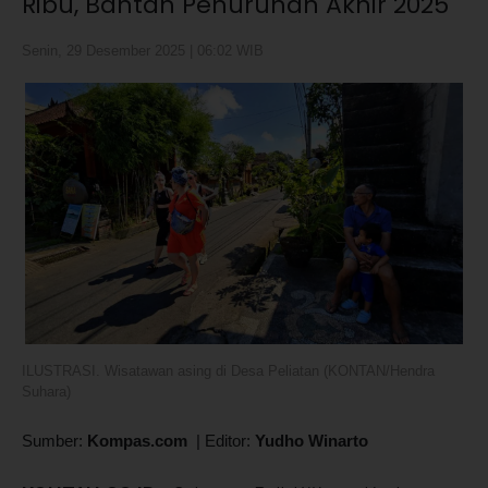
Ribu, Bantah Penurunan Akhir 2025
Senin, 29 Desember 2025 | 06:02 WIB
ILUSTRASI. Wisatawan asing di Desa Peliatan (KONTAN/Hendra
Suhara)
Sumber:
Kompas.com
|
Editor:
Yudho Winarto