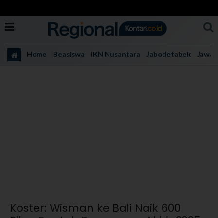
Home
Beasiswa
IKN Nusantara
Jabodetabek
Jawa 
Koster: Wisman ke Bali Naik 600