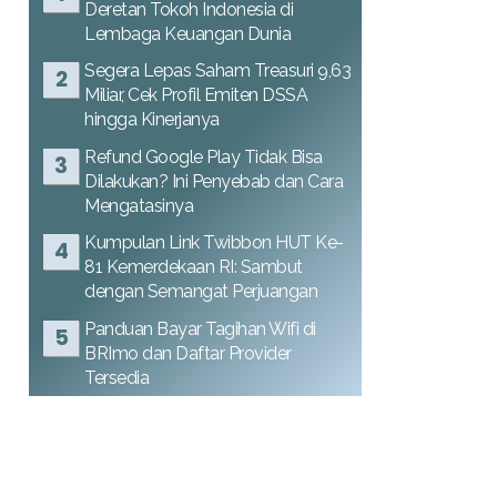
Deretan Tokoh Indonesia di
Lembaga Keuangan Dunia
Segera Lepas Saham Treasuri 9,63
Miliar, Cek Profil Emiten DSSA
hingga Kinerjanya
Refund Google Play Tidak Bisa
Dilakukan? Ini Penyebab dan Cara
Mengatasinya
Kumpulan Link Twibbon HUT Ke-
81 Kemerdekaan RI: Sambut
dengan Semangat Perjuangan
Panduan Bayar Tagihan Wifi di
BRImo dan Daftar Provider
Tersedia