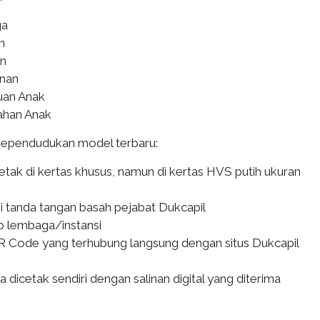
ga
n
an
inan
uan Anak
ahan Anak
 kependudukan model terbaru:
cetak di kertas khusus, namun di kertas HVS putih ukuran
gi tanda tangan basah pejabat Dukcapil
p lembaga/instansi
R Code yang terhubung langsung dengan situs Dukcapil
dicetak sendiri dengan salinan digital yang diterima