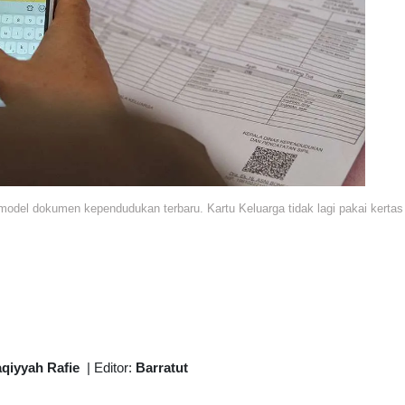
model dokumen kependudukan terbaru. Kartu Keluarga tidak lagi pakai kertas
aqiyyah Rafie
|
Editor:
Barratut