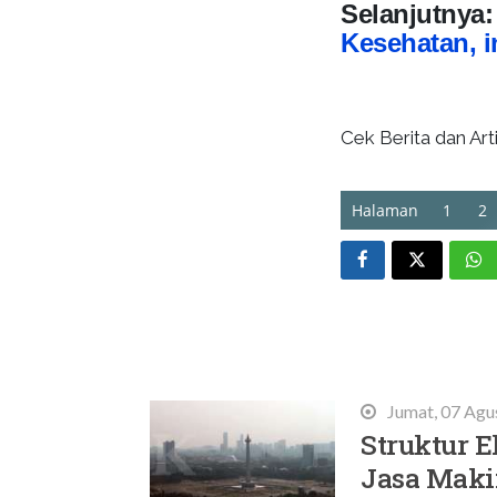
Selanjutnya
Kesehatan, i
Cek Berita dan Arti
Halaman
1
2
Terbaru
Jumat, 07 Agu
Struktur E
Jasa Mak