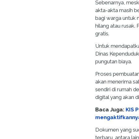
Sebenarnya, mesk
akta-akta masih b
bagi warga untuk 
hilang atau rusak.
gratis.
Untuk mendapatkan
Dinas Kependuduka
pungutan biaya.
Proses pembuatan 
akan menerima sali
sendiri di rumah d
digital yang akan d
Baca Juga:
KIS P
mengaktifkanny
Dokumen yang su
terbaru, antara lain