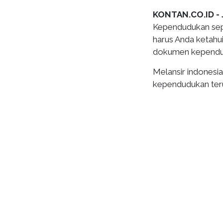
KONTAN.CO.ID -
Kependudukan seper
harus Anda ketahui
dokumen kependu
Melansir indonesiab
kependudukan ter