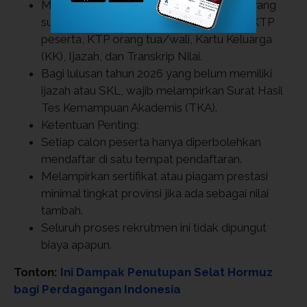
Membawa dokumen asli serta fotokopi yang
sudah dilegalisir, meliputi: Akta Kelahiran, KTP
peserta, KTP orang tua/wali, Kartu Keluarga
(KK), Ijazah, dan Transkrip Nilai.
Bagi lulusan tahun 2026 yang belum memiliki
ijazah atau SKL, wajib melampirkan Surat Hasil
Tes Kemampuan Akademis (TKA).
Ketentuan Penting:
Setiap calon peserta hanya diperbolehkan
mendaftar di satu tempat pendaftaran.
Melampirkan sertifikat atau piagam prestasi
minimal tingkat provinsi jika ada sebagai nilai
tambah.
Seluruh proses rekrutmen ini tidak dipungut
biaya apapun.
Tonton:
Ini Dampak Penutupan Selat Hormuz
bagi Perdagangan Indonesia