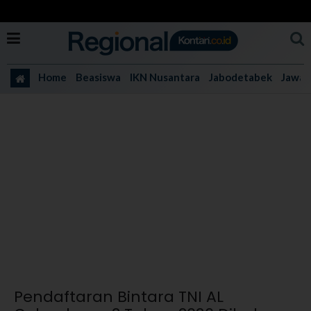
Home
Beasiswa
IKN Nusantara
Jabodetabek
Jawa 
Pendaftaran Bintara TNI AL