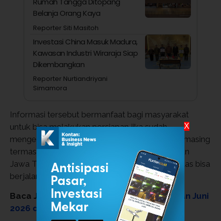
Rumah Tangga Ditopang
Belanja Orang Kaya
Reporter Siti Masitoh
Investasi China Masuk Madura,
Kawasan Industri Wiraraja Siap
Dikembangkan
Reporter Nurtiandriyani
Simamora
Informasi tersebut bermanfaat bagi masyarakat
X
untuk bisa melakukan persiapan jika sudah
mengetahui prakiraan cuaca di daerah masing-masing
termasuk area Yogyakarta, Solo, Semarang dan
Jawa Tengah lainnya. Sehingga berbagai aktivitas bisa
berjalan lancar tanpa terkendala cuaca.
Baca Juga:
Simak Rincian Harga BBM Bulan Juni
2026 di Pertamina, Shell dan BP