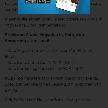
Lantas, bagaimana detail prakiraan cuaca Yogyakarta
hari ini?
Melansir dari laman BMKG, berikut prakiraan cuaca di
Yogyakarta, Solo, dan Semarang:
Prakiraan Cuaca Yogyakarta, Solo, dan
Semarang 2 Juni 2026
- Kota Yogyakarta: Cerah Berawan (24–30 °C, 61–
86%)
- Kota Solo: Cerah (24–31 °C, 51–81%)
- Kota Semarang: Cerah (26–32 °C, 52–81%)
Itulah informasi terkait prakiraan cuaca Yogyakarta,
Solo, dan Semarang hari Selasa 2 Juni 2026 menurut
BMKG.
Cek Berita dan Artikel yang lain di
Google News