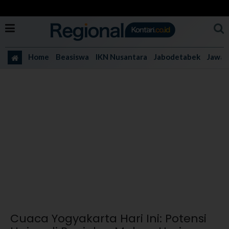
Home
Beasiswa
IKN Nusantara
Jabodetabek
Jawa 
Cuaca Yogyakarta Hari Ini: Potensi