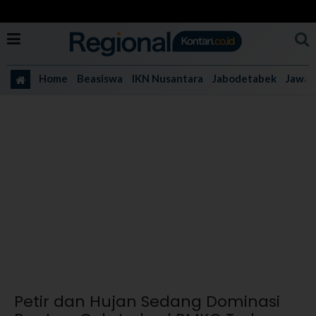
Home
Beasiswa
IKN Nusantara
Jabodetabek
Jawa 
Petir dan Hujan Sedang Dominasi