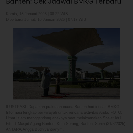
Banten: Cek Jadwal BMKG Terbaru
Kamis, 15 Januari 2026 | 08:22 WIB
Diperbarui Jumat, 16 Januari 2026 | 07:17 WIB
ILUSTRASI. Dapatkan prakiraan cuaca Banten hari ini dari BMKG.
Informasi lengkap per wilayah untuk rencana aktivitas Anda. FOTO:
Umat Islam menggendong anaknya saat melaksanakan Shalat Idul
Fitri di Masjid Agung Banten, Kota Serang, Banten, Senin (31/3/2025).
ANTARA/Angga Budhiyanto/nym.