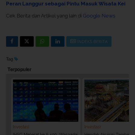
Peran Langgur sebagai Pintu Masuk Wisata Kei
Cek Berita dan Artikel yang lain di
Google News
INDEKS BERITA
Tag
Terpopuler
Investasi
Investasi
IHSG Melesat ke 6.409, Waspadai
Hendak Akuisisi Tambang