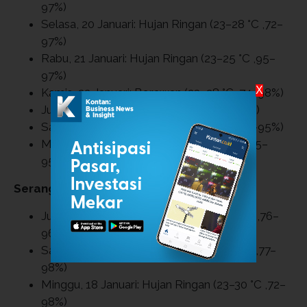
97%)
Selasa, 20 Januari: Hujan Ringan (23–28 °C ,72–
97%)
Rabu, 21 Januari: Hujan Ringan (23–25 °C ,95–
97%)
X
Kamis, 22 Januari: Berawan (23–28 °C ,74–98%)
Jumat, 23 Januari: Petir (23–29 °C ,71–97%)
Sabtu, 24 Januari: Berawan (23–28 °C ,72–95%)
Minggu, 25 Januari: Berawan (24–24 °C ,95–
95%)
Serang
Jumat, 16 Januari: Hujan Ringan (25–31 °C ,76–
96%)
Sabtu, 17 Januari: Hujan Ringan (23–30 °C ,77–
98%)
Minggu, 18 Januari: Hujan Ringan (23–30 °C ,72–
98%)