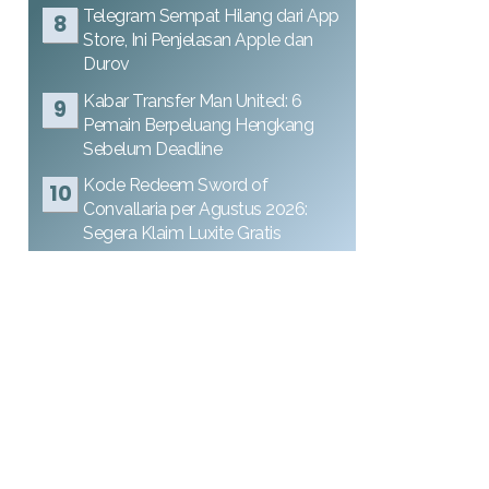
Telegram Sempat Hilang dari App
Store, Ini Penjelasan Apple dan
Durov
Kabar Transfer Man United: 6
Pemain Berpeluang Hengkang
Sebelum Deadline
Kode Redeem Sword of
Convallaria per Agustus 2026:
Segera Klaim Luxite Gratis