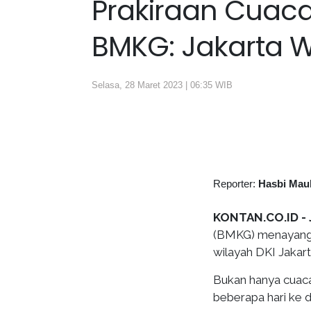
Prakiraan Cuaca
BMKG: Jakarta W
Selasa, 28 Maret 2023 | 06:35 WIB
Reporter:
Hasbi Mau
KONTAN.CO.ID -
(BMKG) menayangka
wilayah DKI Jakart
Bukan hanya cuaca
beberapa hari ke 