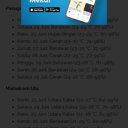
Penajam Paser Utara
Senin, 23 Juni: Udara Kabur (22–29 °C ,73–99%)
Selasa, 24 Juni: Berawan (23–29 °C ,77–98%)
Rabu, 25 Juni: Hujan Ringan (23–29 °C ,80–98%)
Kamis, 26 Juni: Cerah (23–30 °C ,74–98%)
Jumat, 27 Juni: Berawan (23–30 °C ,72–98%)
Sabtu, 28 Juni: Cerah (23–29 °C ,77–99%)
Minggu, 29 Juni: Berawan (23–28 °C ,81–98%)
Senin, 30 Juni: Berawan (24–30 °C ,68–96%)
Selasa, 01 Juli: Cerah (24–26 °C ,88–95%)
Mahakam Ulu
Senin, 23 Juni: Udara Kabur (22–27 °C ,64–99%)
Selasa, 24 Juni: Udara Kabur (22–26 °C ,70–98%)
Rabu, 25 Juni: Udara Kabur (22–28 °C ,61–96%)
Kamis, 26 Juni: Berawan (21–29 °C ,60–98%)