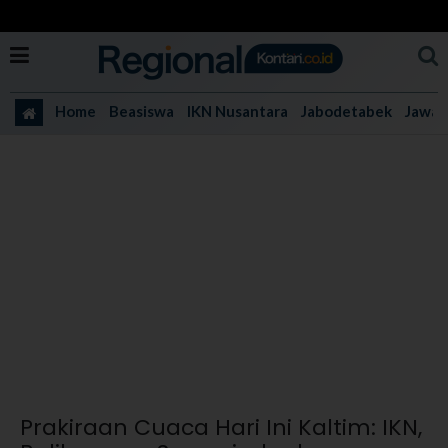
Home
Beasiswa
IKN Nusantara
Jabodetabek
Jawa 
Prakiraan Cuaca Hari Ini Kaltim: IKN,