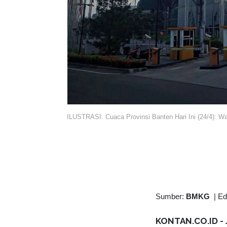
ILUSTRASI. Cuaca Provinsi Banten Hari Ini (24/4): 
Sumber:
BMKG
|
Ed
KONTAN.CO.ID - 