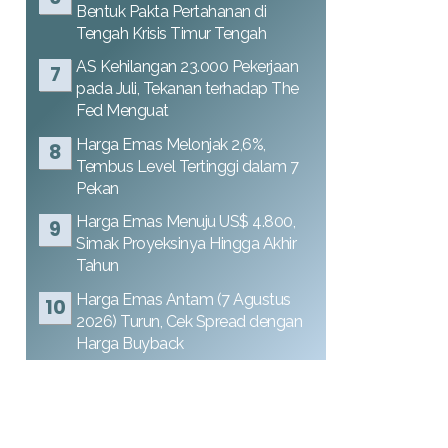
Bentuk Pakta Pertahanan di
Tengah Krisis Timur Tengah
AS Kehilangan 23.000 Pekerjaan
pada Juli, Tekanan terhadap The
Fed Menguat
Harga Emas Melonjak 2,6%,
Tembus Level Tertinggi dalam 7
Pekan
Harga Emas Menuju US$ 4.800,
Simak Proyeksinya Hingga Akhir
Tahun
Harga Emas Antam (7 Agustus
2026) Turun, Cek Spread dengan
Harga Buyback