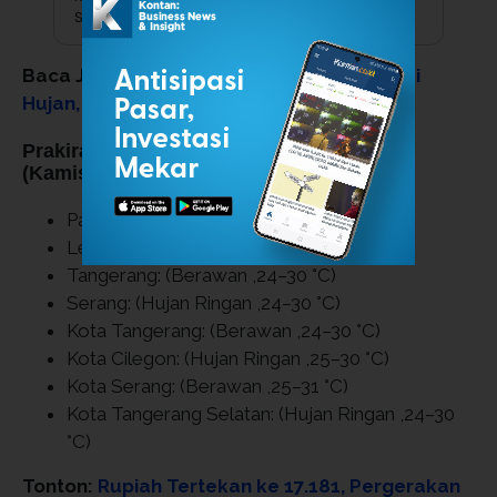
Simamora
Baca Juga:
Cuaca Jabodetabek: Antisipasi
Hujan, Rencanakan Aktivitas Anda!
Prakiraan Cuaca Hari Ini Provinsi Banten
(Kamis, 23 April 2026):
Pandeglang:
(Hujan Ringan ,23–30 °C)
Lebak:
(Hujan Ringan ,23–29 °C)
Tangerang:
(Berawan ,24–30 °C)
Serang:
(Hujan Ringan ,24–30 °C)
Kota Tangerang:
(Berawan ,24–30 °C)
Kota Cilegon:
(Hujan Ringan ,25–30 °C)
Kota Serang:
(Berawan ,25–31 °C)
Kota Tangerang Selatan:
(Hujan Ringan ,24–30
°C)
Tonton:
Rupiah Tertekan ke 17.181, Pergerakan