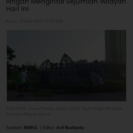
Ringan Mengintai Sejumlah Wilayah
Hari Ini
Kamis, 23 April 2026 | 07:33 WIB
ILUSTRASI. Cuaca Provinsi Banten (24/3): Hujan Ringan Mengintai
Sejumlah Wilayah Hari Ini
Sumber:
BMKG
|
Editor:
Arif Budianto