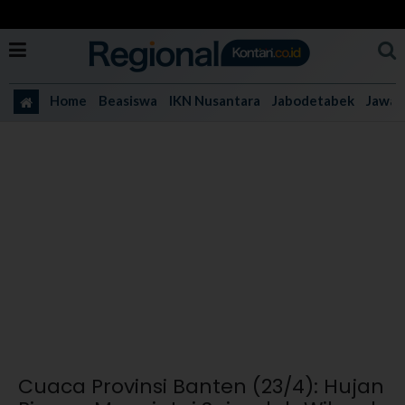
Home
Beasiswa
IKN Nusantara
Jabodetabek
Jawa 
Cuaca Provinsi Banten (23/4): Hujan