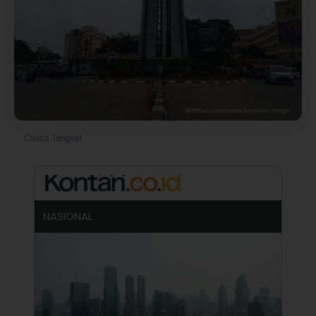
Cuaca Tangsel
© Foto oleh Annisa Ramadani Siregar
NASIONAL