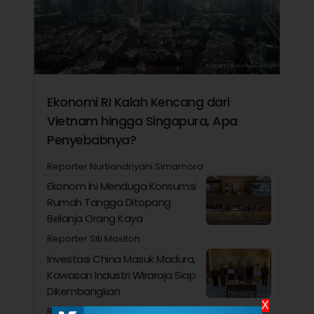
Ekonomi RI Kalah Kencang dari
Vietnam hingga Singapura, Apa
Penyebabnya?
Reporter Nurtiandriyani Simamora
Ekonom Ini Menduga Konsumsi
Rumah Tangga Ditopang
Belanja Orang Kaya
Reporter Siti Masitoh
Investasi China Masuk Madura,
Kawasan Industri Wiraraja Siap
Dikembangkan
X
Reporter Nurtiandriyani