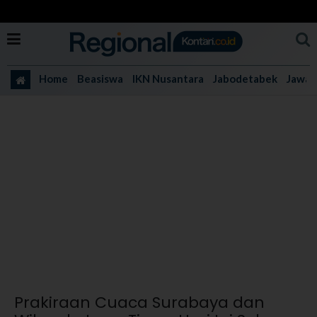
Home
Beasiswa
IKN Nusantara
Jabodetabek
Jawa 
Prakiraan Cuaca Surabaya dan