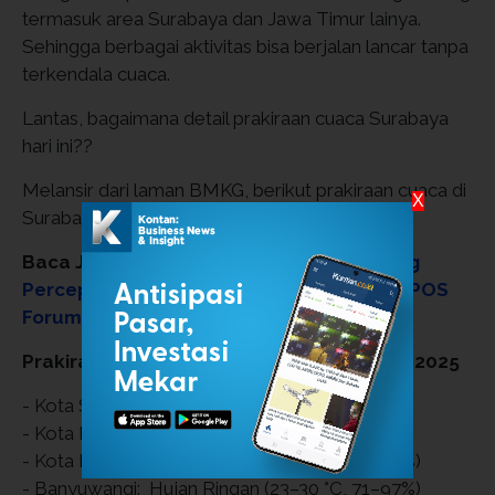
termasuk area Surabaya dan Jawa Timur lainya.
Sehingga berbagai aktivitas bisa berjalan lancar tanpa
terkendala cuaca.
Lantas, bagaimana detail prakiraan cuaca Surabaya
hari ini??
Melansir dari laman BMKG, berikut prakiraan cuaca di
X
Surabaya dan Jawa Timur:
Baca Juga:
Gapki Sumut dan BPDP Dorong
Percepatan Peremajaan Sawit Rakyat di IPOS
Forum 2025
Prakiraan Cuaca Jawa Timur 4 November 2025
- Kota Surabaya: Ringan (25–32 °C, 64–96%)
- Kota Batu: Hujan Ringan (17–22 °C, 74–99%)
- Kota Malang: Hujan Ringan (21–27 °C, 71–96%)
- Banyuwangi: Hujan Ringan (23–30 °C, 71–97%)