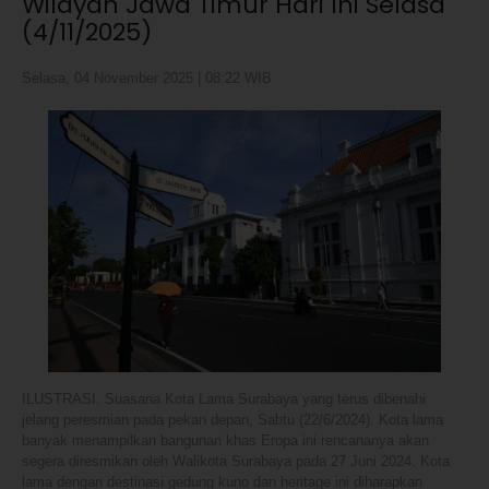
Wilayah Jawa Timur Hari Ini Selasa
(4/11/2025)
Selasa, 04 November 2025 | 08:22 WIB
ILUSTRASI. Suasana Kota Lama Surabaya yang terus dibenahi
jelang peresmian pada pekan depan, Sabtu (22/6/2024). Kota lama
banyak menampilkan bangunan khas Eropa ini rencananya akan
segera diresmikan oleh Walikota Surabaya pada 27 Juni 2024. Kota
lama dengan destinasi gedung kuno dan heritage ini diharapkan