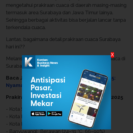
mengetahui prakiraan cuaca di daerah masing-masing
termasuk area Surabaya dan Jawa Timur lainya.
Sehingga berbagai aktivitas bisa berjalan lancar tanpa
terkendala cuaca.
Lantas, bagaimana detail prakiraan cuaca Surabaya
hari ini??
X
Melansir dari laman BMKG, berikut prakiraan cuaca di
Surabaya dan Jawa Timur:
Baca Juga:
8 Tempat Kopi di Bandung 2025:
Nyaman untuk Nongkrong & Kerja
Prakiraan Cuaca Jawa Timur 8 Desember 2025
- Kota Surabaya: Berawan (25–31 °C, 65–94%)
- Kota Batu: Kabut/Asap (17–22 °C, 72–99%)
- Kota Malang: Berawan (21–26 °C, 72–94%)
- Banyuwangi: Berawan (24–31 °C, 66–90%)