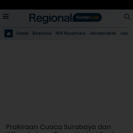
Home
Beasiswa
IKN Nusantara
Jabodetabek
Jawa 
Prakiraan Cuaca Surabaya dan