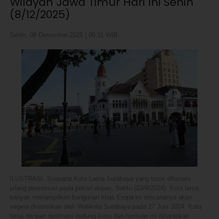
Wilayah Jawa Timur Hari Ini Senin
(8/12/2025)
Senin, 08 Desember 2025 | 09:11 WIB
ILUSTRASI. Suasana Kota Lama Surabaya yang terus dibenahi
jelang peresmian pada pekan depan, Sabtu (22/6/2024). Kota lama
banyak menampilkan bangunan khas Eropa ini rencananya akan
segera diresmikan oleh Walikota Surabaya pada 27 Juni 2024. Kota
lama dengan destinasi gedung kuno dan heritage ini diharapkan