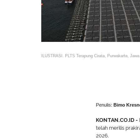
ILUSTRASI. PLTS Terapung Cirata, Purwakarta, Jawa
Penulis:
Bimo Kresn
KONTAN.CO.ID -
telah merilis prak
2026.