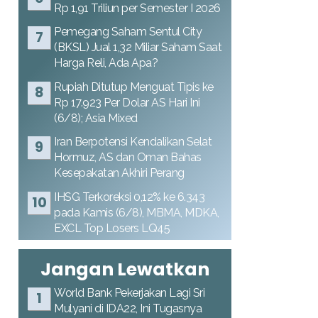
Rp 1,91 Triliun per Semester I 2026
Pemegang Saham Sentul City
(BKSL) Jual 1,32 Miliar Saham Saat
Harga Reli, Ada Apa?
Rupiah Ditutup Menguat Tipis ke
Rp 17.923 Per Dolar AS Hari Ini
(6/8); Asia Mixed
Iran Berpotensi Kendalikan Selat
Hormuz, AS dan Oman Bahas
Kesepakatan Akhiri Perang
IHSG Terkoreksi 0,12% ke 6.343
pada Kamis (6/8), MBMA, MDKA,
EXCL Top Losers LQ45
Jangan Lewatkan
World Bank Pekerjakan Lagi Sri
Mulyani di IDA22, Ini Tugasnya