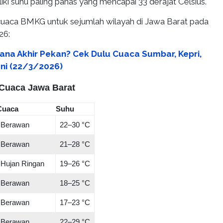
iki suhu paling panas yang mencapai 33 derajat Celsius.
 cuaca BMKG untuk sejumlah wilayah di Jawa Barat pada
26:
ana Akhir Pekan? Cek Dulu Cuaca Sumbar, Kepri,
 Ini (22/3/2026)
 Cuaca Jawa Barat
Cuaca
Suhu
Berawan
22–30 °C
Berawan
21–28 °C
Hujan Ringan
19–26 °C
Berawan
18–25 °C
Berawan
17–23 °C
Berawan
22–29 °C