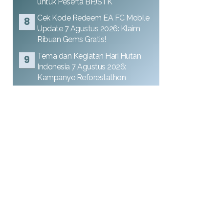
untuk Peserta BPJSTK
Cek Kode Redeem EA FC Mobile
Update 7 Agustus 2026: Klaim
Ribuan Gems Gratis!
Tema dan Kegiatan Hari Hutan
Indonesia 7 Agustus 2026:
Kampanye Reforestathon