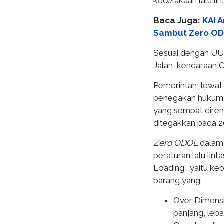
kecelakaan lalu lint
Baca Juga:
KAI A
Sambut Zero O
Sesuai dengan UU 
Jalan, kendaraan 
Pemerintah, lewat
penegakan hukum 
yang sempat diren
ditegakkan pada 2
Zero ODOL
dalam
peraturan lalu li
Loading”, yaitu ke
barang yang:
Over Dimensio
panjang, lebar