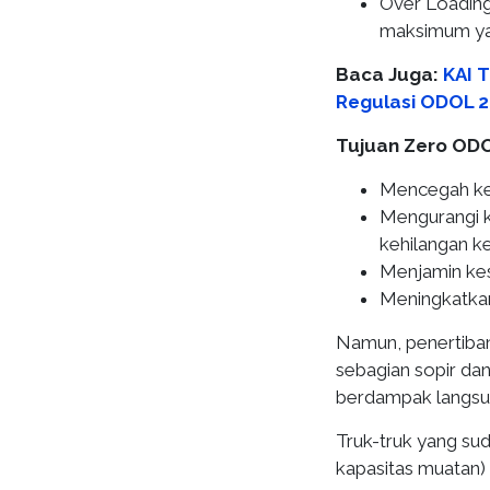
Over Loading
maksimum ya
Baca Juga:
KAI 
Regulasi ODOL 
Tujuan Zero OD
Mencegah ker
Mengurangi k
kehilangan ke
Menjamin kes
Meningkatkan 
Namun, penertiba
sebagian sopir da
berdampak langsu
Truk-truk yang su
kapasitas muatan) 