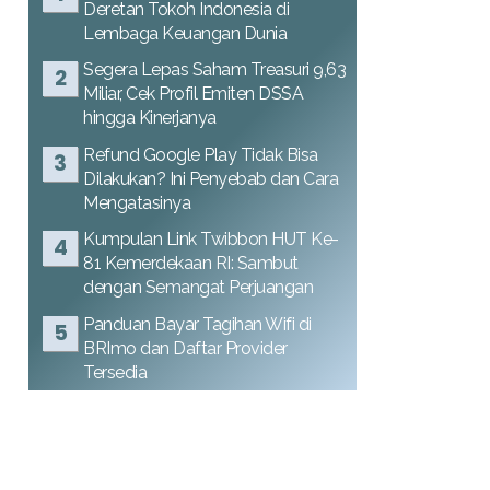
Deretan Tokoh Indonesia di
Lembaga Keuangan Dunia
Segera Lepas Saham Treasuri 9,63
Miliar, Cek Profil Emiten DSSA
hingga Kinerjanya
Refund Google Play Tidak Bisa
Dilakukan? Ini Penyebab dan Cara
Mengatasinya
Kumpulan Link Twibbon HUT Ke-
81 Kemerdekaan RI: Sambut
dengan Semangat Perjuangan
Panduan Bayar Tagihan Wifi di
BRImo dan Daftar Provider
Tersedia