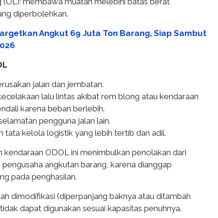
 (OL): membawa muatan melebihi batas berat
ng diperbolehkan.
Targetkan Angkut 69 Juta Ton Barang, Siap Sambut
2026
OL
usakan jalan dan jembatan.
ecelakaan lalu lintas akibat rem blong atau kendaraan
ndali karena beban berlebih.
elamatan pengguna jalan lain.
tata kelola logistik yang lebih tertib dan adil.
n kendaraan ODOL ini menimbulkan penolakan dari
n pengusaha angkutan barang, karena dianggap
ng pada penghasilan.
dah dimodifikasi (diperpanjang baknya atau ditambah
tidak dapat digunakan sesuai kapasitas penuhnya.