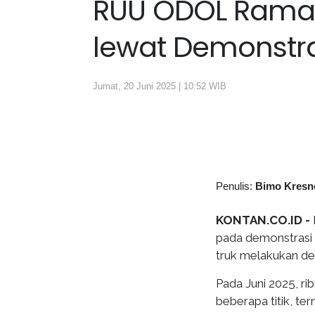
RUU ODOL Ramai 
lewat Demonstras
Jumat, 20 Juni 2025 | 10:52 WIB
Penulis:
Bimo Kresn
KONTAN.CO.ID -
pada demonstrasi s
truk melakukan d
Pada Juni 2025, ri
beberapa titik, te