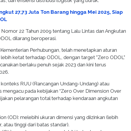
as, dan efisiensi distribusi logistik yang buruk.
ngkut 27,73 Juta Ton Barang hingga Mei 2025, Siap
DOL
Nomor 22 Tahun 2009 tentang Lalu Lintas dan Angkutan
ODOL dilarang beroperasi.
 Kementerian Perhubungan, telah menetapkan aturan
lebih ketat terhadap ODOL, dengan target "Zero ODOL"
canakan berlaku penuh sejak 2023 dan kini terus
026.
 konteks RUU (Rancangan Undang-Undang) atau
ntas mengacu pada kebijakan “Zero Over Dimension Over
bijakan pelarangan total terhadap kendaraan angkutan
n (OD): melebihi ukuran dimensi yang diizinkan (lebih
, atau tinggi dari batas standar).