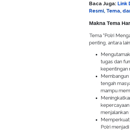
Baca Juga:
Link
Resmi, Tema, d
Makna Tema Har
Tema "Polri Meng
penting, antara lain
Mengutamakan
tugas dan fun
kepentingan 
Membangun ke
tengah masya
mampu member
Meningkatkan
kepercayaan
menjalankan 
Memperkuat s
Polri menjad