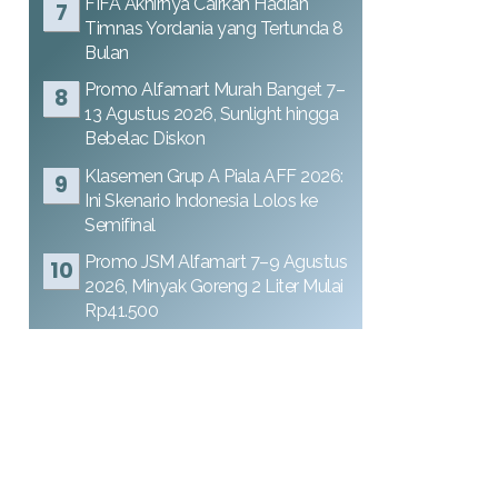
FIFA Akhirnya Cairkan Hadiah
Timnas Yordania yang Tertunda 8
Bulan
Promo Alfamart Murah Banget 7–
13 Agustus 2026, Sunlight hingga
Bebelac Diskon
Klasemen Grup A Piala AFF 2026:
Ini Skenario Indonesia Lolos ke
Semifinal
Promo JSM Alfamart 7–9 Agustus
2026, Minyak Goreng 2 Liter Mulai
Rp41.500