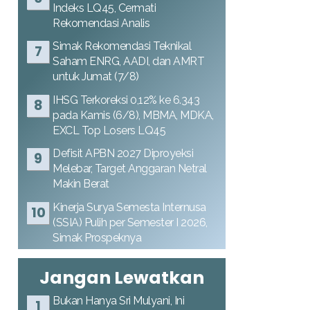
Indeks LQ45, Cermati
Rekomendasi Analis
Simak Rekomendasi Teknikal
Saham ENRG, AADI, dan AMRT
untuk Jumat (7/8)
IHSG Terkoreksi 0,12% ke 6.343
pada Kamis (6/8), MBMA, MDKA,
EXCL Top Losers LQ45
Defisit APBN 2027 Diproyeksi
Melebar, Target Anggaran Netral
Makin Berat
Kinerja Surya Semesta Internusa
(SSIA) Pulih per Semester I 2026,
Simak Prospeknya
Jangan Lewatkan
Bukan Hanya Sri Mulyani, Ini