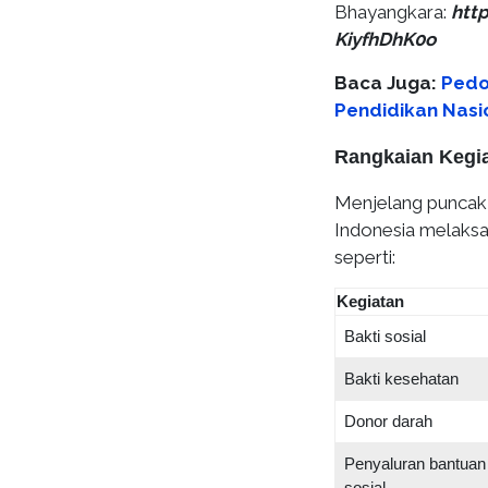
Bhayangkara:
htt
KiyfhDhK0o
Baca Juga:
Pedo
Pendidikan Nasi
Rangkaian Kegia
Menjelang puncak p
Indonesia melaksa
seperti:
Kegiatan
Bakti sosial
Bakti kesehatan
Donor darah
Penyaluran bantuan
sosial