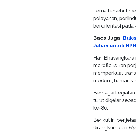
Tema tersebut me
pelayanan, perli
berorientasi pada
Baca Juga:
Buka
Juhan untuk HP
Hari Bhayangkara 
merefleksikan per
memperkuat transf
modern, humanis, 
Berbagai kegiatan 
turut digelar seb
ke-80.
Berikut ini penje
dirangkum dari
Hum