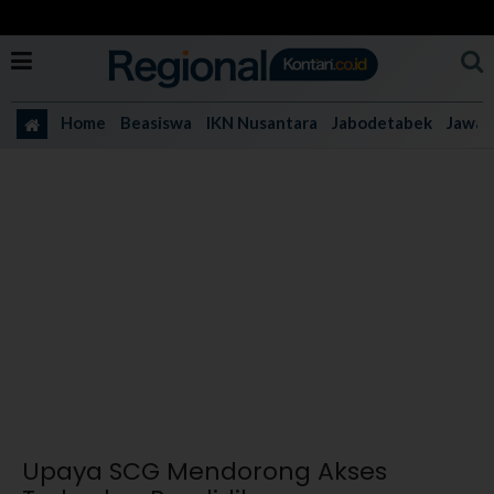
Home
Beasiswa
IKN Nusantara
Jabodetabek
Jawa 
Upaya SCG Mendorong Akses