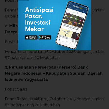
Posisi: EduContent Development Officer
Pendaftaran terakhir: 15 Oktober 2025 dengan jumlah
83 pelamar dan 20 kebutuhan
2. Mitra Paramedika – Kabupaten Sleman,
Daerah Istimewa Yogyakarta
Posisi: Perawat Bangsal
Pendaftaran terakhir: 15 Oktober 2025 dengan jumlah
57 pelamar dan 20 kebutuhan
3. Perusahaan Perseroan (Persero) Bank
Negara Indonesia – Kabupaten Sleman, Daerah
Istimewa Yogyakarta
Posisi: Sales
Pendaftaran terakhir: 15 Oktober 2025 dengan jumlah
64 pelamar dan 20 kebutuhan