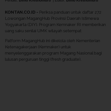
Penulis:
Bimo Kresnomurti
|
Editor:
Bimo Kresnomurti
KONTAN.CO.ID -
Periksa panduan untuk daftar 272
Lowongan MagangHub Provinsi Daerah Istimewa
Yogyakarta (DIY). Program Kemnaker RI memberikan
uang saku senilai UMK wilayah setempat
Patform MagangHub ini dikelola oleh Kementerian
Ketenagakerjaan (Kemnaker) untuk
menyelenggarakan program Magang Nasional bagi
lulusan perguruan tinggi (fresh graduate).