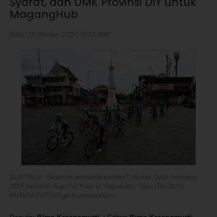
Syarat, dan UMK Provinsi DIY untuk
MagangHub
Rabu, 15 Oktober 2025 | 10:10 WIB
ILUSTRASI. Sejumlah pesepeda peserta Culturide Qatar-Indonesia
2023 melintasi Tugu Pal Putih di Yogyakarta, Rabu (7/6/2023).
ANTARA FOTO/Sigid Kurniawan/tom.