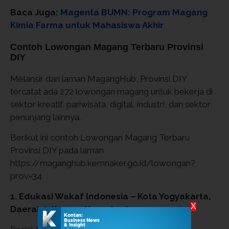
Baca Juga:
Magenta BUMN: Program Magang
Kimia Farma untuk Mahasiswa Akhir
Contoh Lowongan Magang Terbaru Provinsi
DIY
Melansir dari laman MagangHub, Provinsi DIY
tercatat ada 272 lowongan magang untuk bekerja di
sektor kreatif, pariwisata, digital, industri, dan sektor
penunjang lainnya.
Berikut ini contoh Lowongan Magang Terbaru
Provinsi DIY pada laman
https://maganghub.kemnaker.go.id/lowongan?
prov=34.
1. Edukasi Wakaf Indonesia – Kota Yogyakarta,
X
Daerah Istimewa Yogyakarta