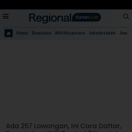
Home
Beasiswa
IKN Nusantara
Jabodetabek
Jawa 
Ada 257 Lowongan, Ini Cara Daftar,