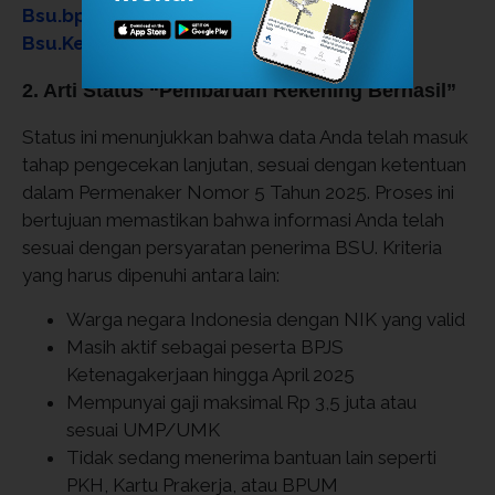
Bsu.bpjsketenagakerjaan.go.id &
Bsu.Kemnaker.go.id
2. Arti Status “Pembaruan Rekening Berhasil”
Status ini menunjukkan bahwa data Anda telah masuk
tahap pengecekan lanjutan, sesuai dengan ketentuan
dalam Permenaker Nomor 5 Tahun 2025. Proses ini
bertujuan memastikan bahwa informasi Anda telah
sesuai dengan persyaratan penerima BSU. Kriteria
yang harus dipenuhi antara lain:
Warga negara Indonesia dengan NIK yang valid
Masih aktif sebagai peserta BPJS
Ketenagakerjaan hingga April 2025
Mempunyai gaji maksimal Rp 3,5 juta atau
sesuai UMP/UMK
Tidak sedang menerima bantuan lain seperti
PKH, Kartu Prakerja, atau BPUM