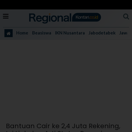
Home
Beasiswa
IKN Nusantara
Jabodetabek
Jawa 
Bantuan Cair ke 2,4 Juta Rekening,