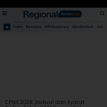
Home
Beasiswa
IKN Nusantara
Jabodetabek
Jawa 
CPNS 2023: Jadwal dan Syarat