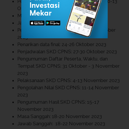
Pengumuman Hasil Seleksi Administrasi: 10-13
Oktober 2023
Masa Sanggah: 14-16 Oktober 2023
Jawab Sanggah: 14-18 Oktober 2023
Pengumuman Pasca Sanggah: 17-23 Oktober
2023
Penarikan data final: 24-26 Oktober 2023
Penjadwalan SKD CPNS: 27-30 Oktober 2023
Pengumuman Daftar Peserta, Waktu, dan
Tempat SKD CPNS: 31 Oktober - 3 November
2023
Pelaksanaan SKD CPNS: 4-13 November 2023
Pengolahan Nilai SKD CPNS: 11-14 November
2023
Pengumuman Hasil SKD CPNS: 15-17
November 2023
Masa Sanggah: 18-20 November 2023
Jawab Sanggah: 18-22 November 2023