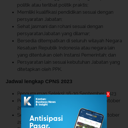
politik atau terlibat politik praktis;
Memiliki kualifikasi pendidikan sesuai dengan
persyaratan Jabatan;
Sehat jasmani dan rohani sesuai dengan
persyaratanJabatan yang dilamar;
Bersedia ditempatkan di seluruh wilayah Negara
Kesatuan Republik Indonesia atau negara lain
yang ditentukan oleh Instansi Pemerintah; dan
Persyaratan lain sesuai kebutuhan Jabatan yang
ditetapkan oleh PPK.
Jadwal lengkap CPNS 2023
Pengumuman Seleksi: 16-30 September 2023
X
Pendaftaran Seleksi: 17 September - 6 Oktober
2023
Seleksi Administrasi: 17 September - 9 Oktober
2023