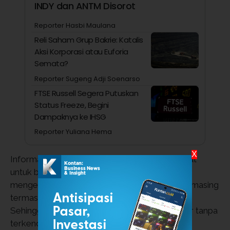
INDY dan ANTM Disorot
Reporter Hasbi Maulana
Reli Saham Grup Bakrie: Katalis
Aksi Korporasi atau Euforia
Semata?
Reporter Sugeng Adji Soenarso
FTSE Russell Segera Putuskan
Status Freeze, Begini
Dampaknya ke IHSG
Reporter Yuliana Hema
X
Informasi tersebut bermanfaat bagi masyarakat
untuk bisa melakukan persiapan jika sudah
mengetahui prakiraan cuaca di daerah masing-masing
termasuk Kota Denpasar, Bali dan sekitarnya.
Sehingga berbagai aktivitas bisa berjalan lancar tanpa
terkendala cuaca.