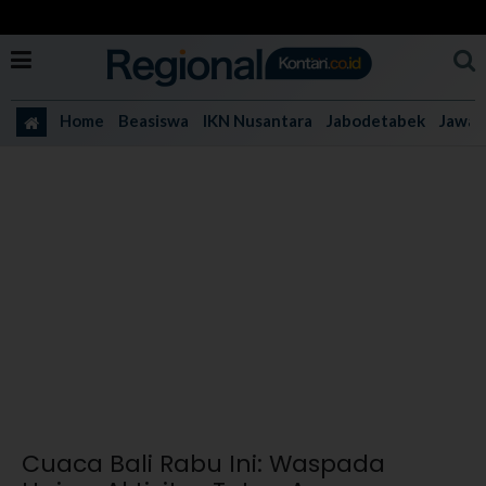
Home
Beasiswa
IKN Nusantara
Jabodetabek
Jawa 
Cuaca Bali Rabu Ini: Waspada