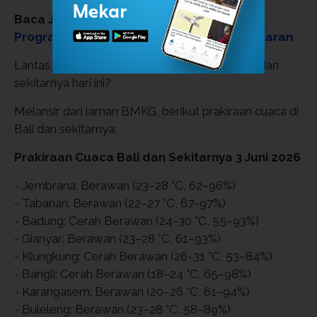
Baca Juga:
UKT & IPI Jalur Mandiri Undip
Program Sarjana 2026, Cek Biaya Pendaftaran
Lantas, bagaimana detail prakiraan cuaca Bali dan
sekitarnya hari ini?
Melansir dari laman BMKG, berikut prakiraan cuaca di
Bali dan sekitarnya:
Prakiraan Cuaca Bali dan Sekitarnya 3 Juni 2026
- Jembrana: Berawan (23–28 °C, 62–96%)
- Tabanan: Berawan (22–27 °C, 67–97%)
- Badung: Cerah Berawan (24–30 °C, 55–93%)
- Gianyar: Berawan (23–28 °C, 61–93%)
- Klungkung: Cerah Berawan (26–31 °C, 53–84%)
- Bangli: Cerah Berawan (18–24 °C, 65–98%)
- Karangasem: Berawan (20–26 °C, 61–94%)
- Buleleng: Berawan (23–28 °C, 58–89%)