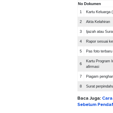
No
Dokumen
1
Kartu Keluarga 
2
Akta Kelahiran
3
Ijazah atau Sur
4
Rapor sesuai ke
5
Pas foto terbaru
Kartu Program In
6
afirmasi
7
Piagam pengharg
8
Surat perpindaha
Baca Juga:
Cara
Sebelum Pendaf