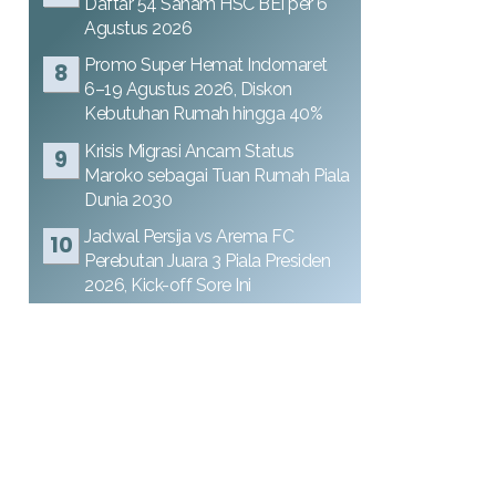
Daftar 54 Saham HSC BEI per 6
Agustus 2026
Promo Super Hemat Indomaret
6–19 Agustus 2026, Diskon
Kebutuhan Rumah hingga 40%
Krisis Migrasi Ancam Status
Maroko sebagai Tuan Rumah Piala
Dunia 2030
Jadwal Persija vs Arema FC
Perebutan Juara 3 Piala Presiden
2026, Kick-off Sore Ini