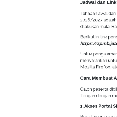
Jadwal dan Lin
Tahapan awal dar
2026/2027 adalah
dilakukan mulai Ra
Berikut ini link p
https://spmb.jat
Untuk pengalaman 
menyarankan untu
Mozilla Firefox, a
Cara Membuat A
Calon peserta did
Tengah dengan men
1. Akses Portal 
Buka laman resmi