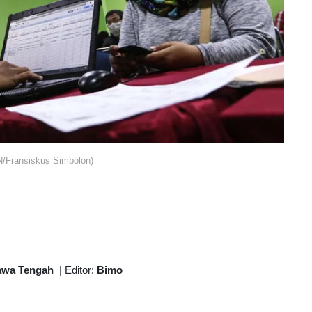
/Fransiskus Simbolon)
awa Tengah
|
Editor:
Bimo