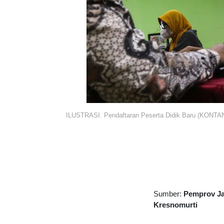
ILUSTRASI. Pendaftaran Peserta Didik Baru (KONTAN
Sumber:
Pemprov J
Kresnomurti