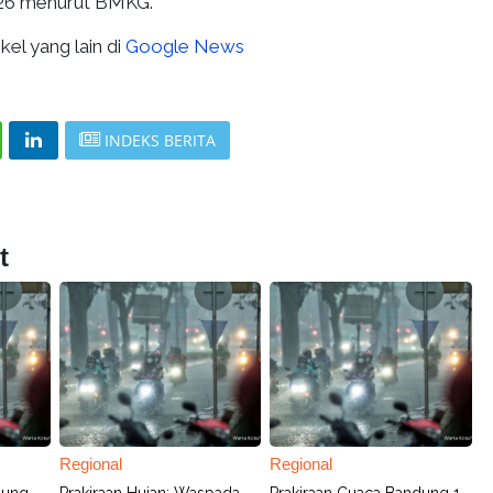
026 menurut BMKG.
kel yang lain di
Google News
INDEKS BERITA
t
Regional
Regional