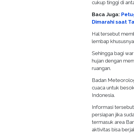
cukup tinggi di an
Baca Juga:
Petu
Dimarahi saat Ta
Hal tersebut membu
lembap khususnya d
Sehingga bagi war
hujan dengan memb
ruangan.
Badan Meteorologi
cuaca untuk besok
Indonesia.
Informasi tersebu
persiapan jika su
termasuk area Ban
aktivitas bisa berj