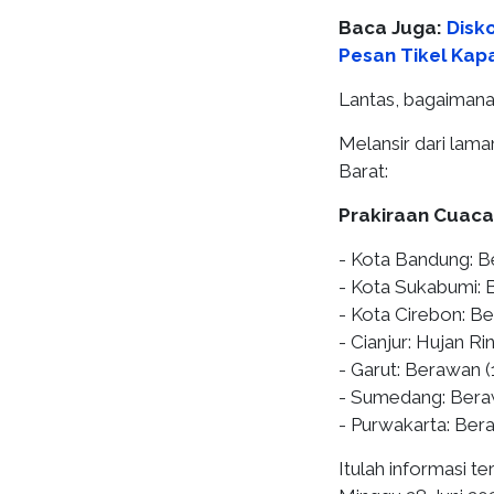
Baca Juga:
Disko
Pesan Tikel Kapa
Lantas, bagaimana 
Melansir dari lam
Barat:
Prakiraan Cuaca
- Kota Bandung: B
- Kota Sukabumi: 
- Kota Cirebon: B
- Cianjur: Hujan R
- Garut: Berawan 
- Sumedang: Bera
- Purwakarta: Ber
Itulah informasi t