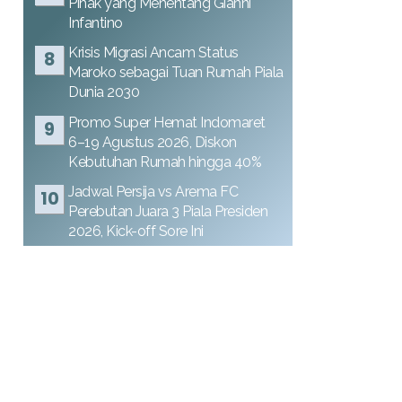
Pihak yang Menentang Gianni
Infantino
Krisis Migrasi Ancam Status
Maroko sebagai Tuan Rumah Piala
Dunia 2030
Promo Super Hemat Indomaret
6–19 Agustus 2026, Diskon
Kebutuhan Rumah hingga 40%
Jadwal Persija vs Arema FC
Perebutan Juara 3 Piala Presiden
2026, Kick-off Sore Ini