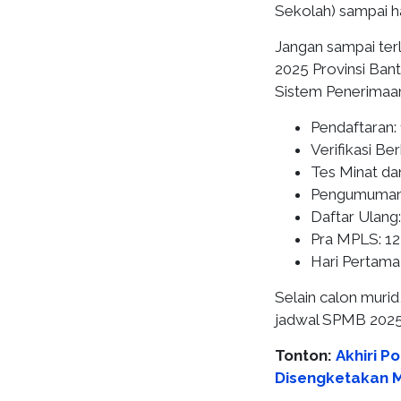
Sekolah) sampai h
Jangan sampai ter
2025 Provinsi Ban
Sistem Penerimaa
Pendaftaran: 
Verifikasi Be
Tes Minat da
Pengumuman H
Daftar Ulang: 
Pra MPLS: 12 
Hari Pertama
Selain calon murid
jadwal SPMB 2025
Tonton:
Akhiri P
Disengketakan 