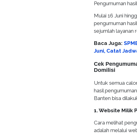
Pengumuman hasil 
Mulai 16 Juni hing
pengumuman hasil 
sejumlah layanan r
Baca Juga:
SPMB
Juni, Catat Jad
Cek Pengumuman
Domilisi
Untuk semua calon
hasil pengumuman 
Banten bisa dilakuk
1. Website Milik
Cara melihat pen
adalah melalui web