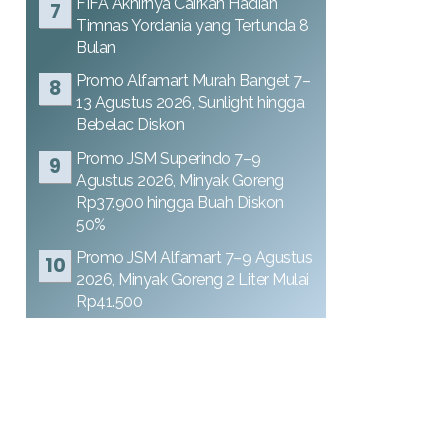
FIFA Akhirnya Cairkan Hadiah
Timnas Yordania yang Tertunda 8
Bulan
Promo Alfamart Murah Banget 7–
13 Agustus 2026, Sunlight hingga
Bebelac Diskon
Promo JSM Superindo 7–9
Agustus 2026, Minyak Goreng
Rp37.900 hingga Buah Diskon
50%
Promo JSM Alfamart 7–9 Agustus
2026, Minyak Goreng 2 Liter Mulai
Rp41.500