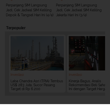
Perpanjang SIM Langsung
Perpanjang SIM Langsung
Jadi, Cek Jadwal SIM Keliling
Jadi, Cek Jadwal SIM Keliling
Depok & Tangsel Hari Ini (4/4)
Jakarta Hari Ini (3/4)
Terpopuler
Investasi
Investasi
Laba Chandra Asri (TPIA) Tembus
Kinerja Bagus, Analis
US$ 283 Juta, Sucor Pasang
Rekomendasi Beli Saham 
Target di Rp 6.200
Ini dengan Target Harga 3