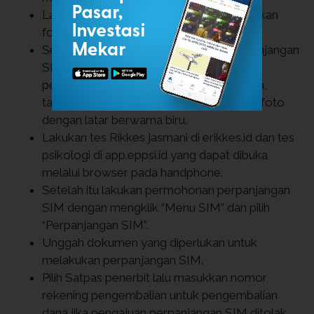
Lakukan verifikasi E-KTP dengan melakukan
foto Liveness.
Sebelum melakukan permohonan perpanjangan
SIM, mohon untuk menyiapkan dokumen
pendukung seperti: E-KTP, foto SIM lama,
tanda tangan di atas kertas putih, dan pasfoto
dengan latar berwarna biru.
Lakukan tes Rikkes jasmani di erikkes.id dan tes
psikologi di app.eppsi.id yang dapat dibuka
melalui browser pada handphone.
Setelah itu lakukan permohonan perpanjangan
SIM dengan mengklik “Menu SIM” dan pilih
“Perpanjangan SIM”.
Unggah dokumen yang diperlukan untuk
melakukan perpanjangan SIM.
Pilih Satpas penerbit lalu masukkan nomor
rekening pengembalian untuk pengembalian
dana jika pengajuan perpanjangan SIM ditolak