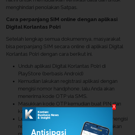
menghindari penolakan Satpas.
Cara perpanjang SIM online dengan aplikasi
Digital Korlantas Polri
Setelah lengkap semua dokumennya, masyarakat
bisa perpanjang SIM secara online di aplikasi Digital
Korlantas Polri dengan cara berikut ini.
Unduh aplikasi Digital Korlantas Polri di
PlayStore (berbasis Android)
Kemudian lakukan registrasi aplikasi dengan
mengisi nomor handphone, lalu Anda akan
menerima kode OTP via SMS.
Masukkan kode OTP kemudian buat PIN dan
X
konfirmasi PIN.
Lengkapi profil di menu “Profile” dengan mengisi
nomor NIK, Nama, dan email. Kemudian akan
menerima email untuk aktifasi akun.