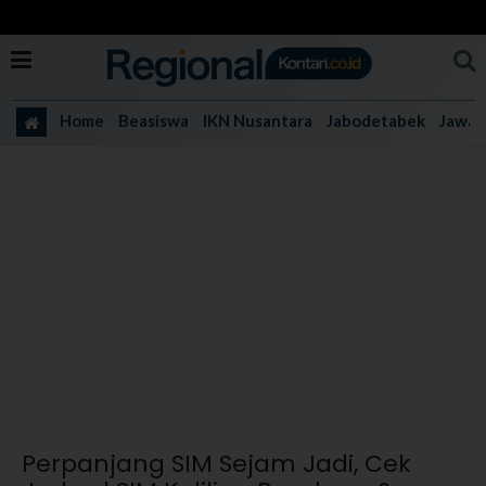
Home
Beasiswa
IKN Nusantara
Jabodetabek
Jawa 
Perpanjang SIM Sejam Jadi, Cek